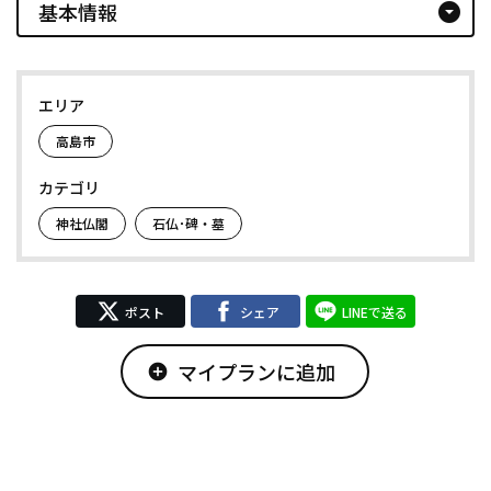
基本情報
arrow_drop_down_circle
エリア
高島市
カテゴリ
神社仏閣
石仏･碑・墓
ポスト
シェア
LINEで送る
マイプランに追加
add_circle