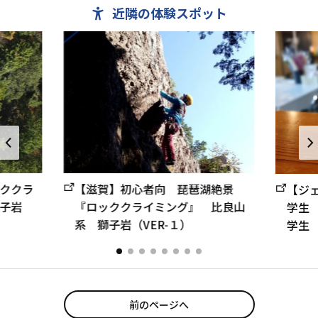
近隣の体験スポット
ククラ
【滋賀】初心者向 琵琶湖絶景
【ジ
子岩
『ロッククライミング』 比良山
学生
系 獅子岩（VER-１）
学生
前のページへ