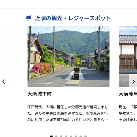
近隣の観光・レジャースポット
大溝城下町
大溝陣
江戸時代、大溝に着任した分部光信が建設しまし
現在、「
た。通りの中央に水路を通すなど、水の恵みを巧
屋敷地で
みに利用した城下町形成に力を注いだと考えられ
を設けま
ます。また、湖西唯一の曳山祭（大溝祭）も行わ
て、南は
れます。
した。城下