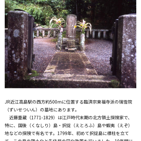
JR近江高島駅の西方約500mに位置する臨済宗東福寺派の瑞雪院
（ずいせついん）の墓地にあります。
近藤重蔵（1771-1829）は江戸時代末期の北方領土探険家で、
特に、国後（くなしり）島・択捉（えとろふ）島や蝦夷（えぞ）
地などの探険で有名です。1799年、初めて択捉島に標柱を立て
て、この島の領土化と先住民の同化政策を行いました。10年間に