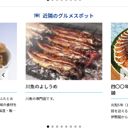
近隣のグルメスポット
川魚のよしうめ
四〇〇
舗
ふたとお
川魚の専門店です。
元和5年（
製造・販
弱を迎え
漬けスタイ
伊勢国か
わる「紅