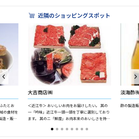
す。希少な琵
近隣のショッピングスポット
大吉商店㈱
淡海酢
ふたとお
＜近江牛＞ おいしいお肉をお届けしたい。 其の
酢の製造販
一「吟味」近江牛一頭一頭を丁寧に選別しており
製造・販
ます。 其のニ「鮮度」お肉本来のおいしさを持続
漬けスタイ
させる室温一定管理を行っております。 其の三
「熟成」通常の1.5...