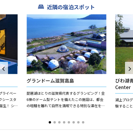
近隣の宿泊スポット
グランドーム滋賀高島
びわ湖青少
Center
プライベー
琵琶湖ほとりの滋賀県代表するグランピング！全
クシースタ
6棟のドーム型テントを備えたこの施設は、都会
湖上プロ
に誕生！ シ
の喧騒を離れて自然を満喫できる特別な滞在を提
験すること
ふれるロフ
供します。琵琶湖を目の前にした絶好のロケーシ
ョンで、湖面に沈む夕日や...