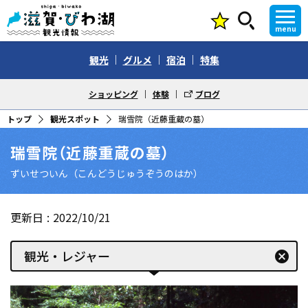
menu
観光
グルメ
宿泊
特集
ショッピング
体験
ブログ
トップ
観光スポット
瑞雪院（近藤重蔵の墓）
瑞雪院（近藤重蔵の墓）
ずいせついん（こんどうじゅうぞうのはか）
更新日
2022/10/21
観光・レジャー
cancel