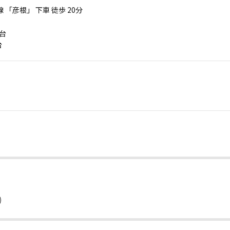
 「彦根」 下車 徒歩 20分
 台
台
。