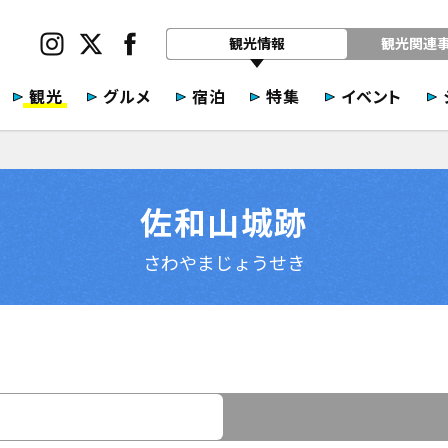
観光情報
観光関連
観光
グルメ
宿泊
特集
イベント
佐和山城跡
さわやまじょうせき