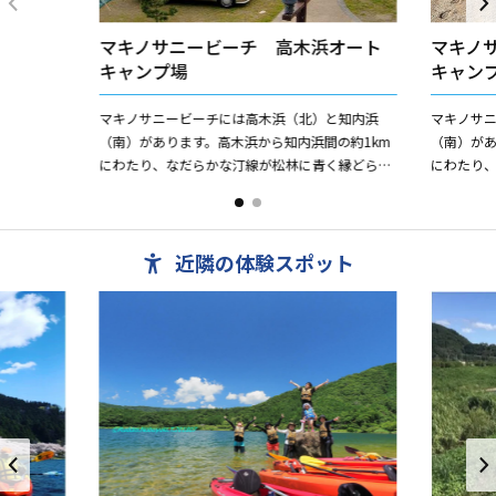
マキノサニービーチ 高木浜オート
マキノ
キャンプ場
キャン
マキノサニービーチには高木浜（北）と知内浜
マキノサ
（南）があります。高木浜から知内浜間の約1km
（南）があ
にわたり、なだらかな汀線が松林に青く縁どられ
にわたり
て美しい景観を作り出し、昭和62年には「21世紀
て美しい景
に引き継ぎたい日本の...
に引き継ぎた
近隣の体験スポット