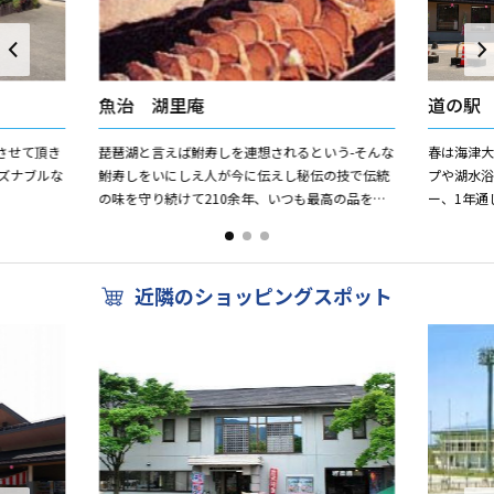
魚治 湖里庵
道の駅
させて頂き
琵琶湖と言えば鮒寿しを連想されるという-そんな
春は海津
ズナブルな
鮒寿しをいにしえ人が今に伝えし秘伝の技で伝統
プや湖水
の味を守り続けて210余年、いつも最高の品をお
ー、1年通
届けできるよう今六代当主治右衛門が味にこだわ
ア並木」
りをもって漬け込んで...
島市のマキ
近隣のショッピングスポット