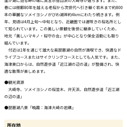
崖が湖に迫る岬の端に真言宗智山派の大崎寺が建ちます。また、
春には樹齢80年を越える老桜から次世代へ引き継ぐ若木まで約800
本の華麗なソメイヨシノがびわ湖岸約4kmにわたり続きます。例
年、見頃は4月上旬～中旬となり、近畿圏では遅咲きの桜名所とし
て知られています。この美しい景観を後世に継承していくため、
地元「美しいマキノ・桜守の会」が中心となり保全活動にも取り
組んでいます。
付近は1年を通じて雄大な奥琵琶湖の自然が満喫でき、快適なド
ライブコースまたはサイクリングコースとしても人気です。また、
海津東口からは、自然遊歩道「近江湖の辺の道」が整備され、快
適な散策が楽しめます。
●観光資源
大崎寺、ソメイヨシノの桜並木、弁天浜、自然遊歩道「近江湖
の辺の道」
●琵琶湖八景「暁霧：海津大崎の岩礁」
所在地