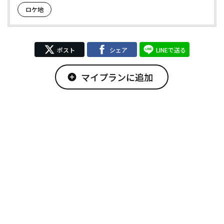
ロケ地
ポスト
シェア
LINEで送る
マイプランに追加
add_circle