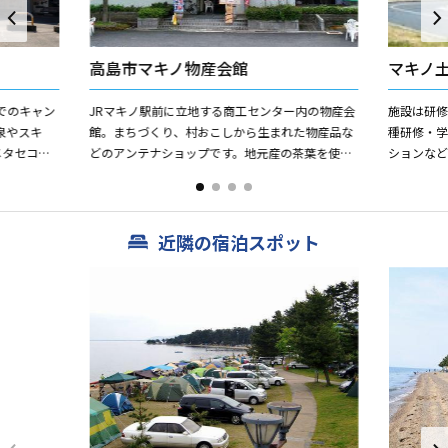
高島市マキノ物産会館
マキノ
でのキャン
JRマキノ駅前に立地する商工センター内の物産会
施設は研
泉やスキ
館。まちづくり、村おこしから生まれた物産品な
種研修・
メタセコイ
どのアンテナショップです。地元産の茶葉を使っ
ションな
ゾート・高
たマキノ茶各種（緑茶・玄米茶・紅茶まティー）
品を作る
や、健康野菜の地元産ヤ...
実習教室が
近隣の宿泊スポット