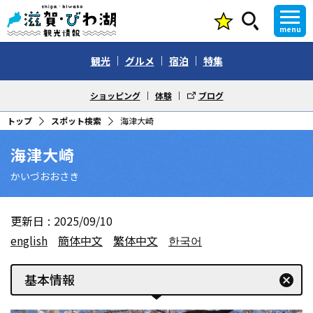
menu
観光
グルメ
宿泊
特集
ショッピング
体験
ブログ
トップ
スポット検索
海津大崎
海津大崎
かいづおおさき
更新日
2025/09/10
english
簡体中文
繁体中文
한국어
基本情報
cancel