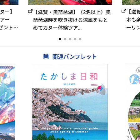
ヌー】
【滋
【滋賀・奥琵琶湖】（2名以上）奥
アー
木も
琵琶湖畔を吹き抜ける涼風をもと
ゼント！
ーリ
めてカヌー体験ツア...
関連パンフレット