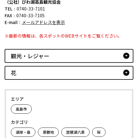
（公社）びわ湖高島観光協会
TEL
0740-33-7101
FAX
0740-33-7105
E-mail
メールアドレスを表示
※最新の情報は、各スポットのWEBサイトをご覧ください。
観光・レジャー
arrow_drop_down_circle
花
arrow_drop_down_circle
エリア
高島市
カテゴリ
湖岸・島
景勝地
琵琶湖八景
桜