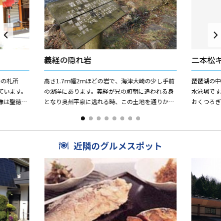
義経の隠れ岩
二本松
番の札所
高さ1.7ｍ幅2ｍほどの岩で、海津大崎の少し手前
琵琶湖の
ています。
の湖岸にあります。義経が兄の頼朝に追われる身
水泳場です
像は聖徳太
となり奥州平泉に逃れる時、この土地を通りかか
おくつろぎ
松（せんか
ったといわれています。義経がこの岩に隠れたか
でいただく
どうかはわかりません...
種類も揃い、
近隣のグルメスポット