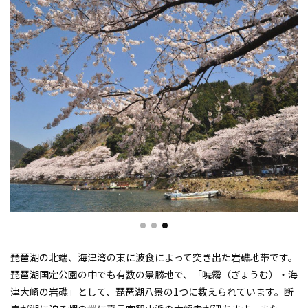
琵琶湖の北端、海津湾の東に波食によって突き出た岩礁地帯です。
琵琶湖国定公園の中でも有数の景勝地で、「暁霧（ぎょうむ）・海
津大崎の岩礁」として、琵琶湖八景の1つに数えられています。断