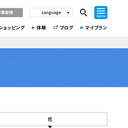
事業者様
Language
play_arrow
menu
ショッピング
体験
ブログ
マイプラン
花