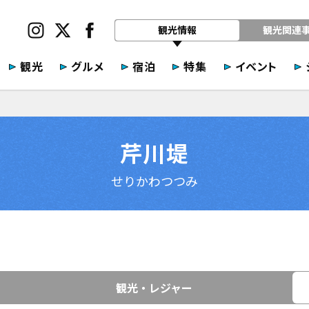
観光情報
観光関連
観光
グルメ
宿泊
特集
イベント
芹川堤
せりかわつつみ
観光・レジャー