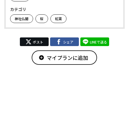
カテゴリ
神社仏閣
桜
紅葉
ポスト
シェア
LINEで送る
マイプランに追加
add_circle