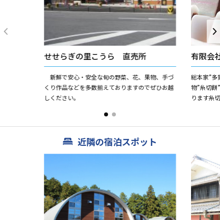
せせらぎの里こうら 直売所
有限会
新鮮で安心・安全な旬の野菜、花、果物、手づ
総本家”多
くり作品などを多数揃えておりますのでぜひお越
物”糸切餅
しください。
ります糸切
どよい甘
味と口当たり
近隣の宿泊スポット