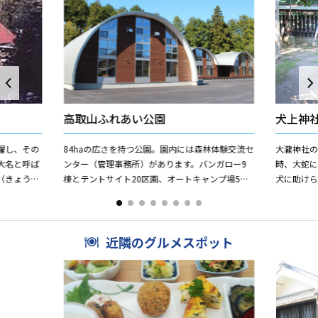
高取山ふれあい公園
犬上神
躍し、その
84haの広さを持つ公園。園内には森林体験交流セ
大瀧神社
大名と呼ば
ンター（管理事務所）があります。バンガロー9
時、大蛇
（きょうご
棟とテントサイト20区画、オートキャンプ場5区
犬に助け
た臨済宗建仁
画があり炊事、休憩施設も備わっています。また
名になり
園内には林業体験林...
にも残って
近隣のグルメスポット