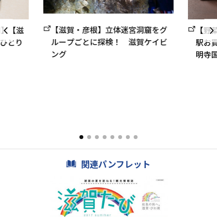
【滋賀・彦根】立体迷宮洞窟をグ
間】【滋
【野
ループごとに探検！ 滋賀ケイビ
ひとり
駅お買
ング
明寺国
関連パンフレット