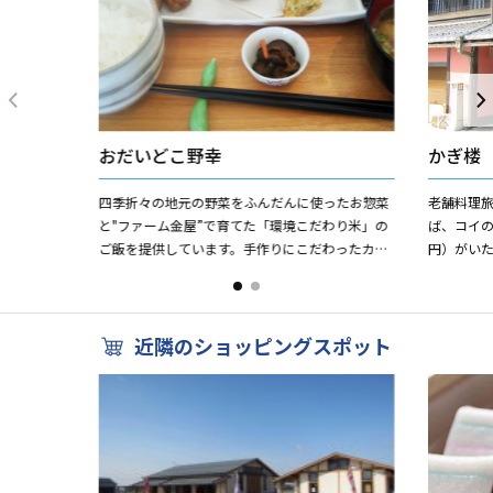
おだいどこ野幸
かぎ楼
四季折々の地元の野菜をふんだんに使ったお惣菜
老舗料理
と"ファーム金屋”で育てた「環境こだわり米」の
ば、コイ
ご飯を提供しています。手作りにこだわったカラ
円）がいた
ダにやさしい地元のお母さんの「家庭の味」。ど
ある江戸
こか懐かしくそれでいて...
明治十年に建
近隣のショッピングスポット