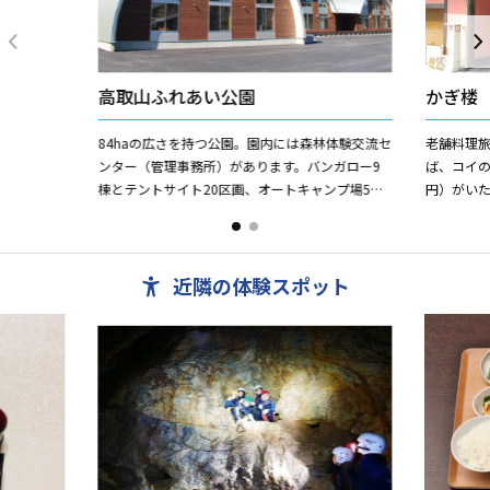
高取山ふれあい公園
かぎ楼
84haの広さを持つ公園。園内には森林体験交流セ
老舗料理
ンター（管理事務所）があります。バンガロー9
ば、コイ
棟とテントサイト20区画、オートキャンプ場5区
円）がいた
画があり炊事、休憩施設も備わっています。また
ある江戸
園内には林業体験林...
明治十年に建
近隣の体験スポット