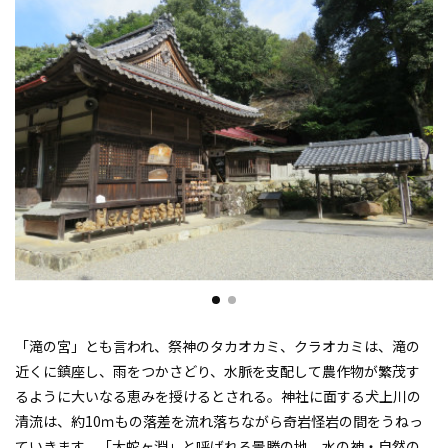
「滝の宮」とも言われ、祭神のタカオカミ、クラオカミは、滝の
近くに鎮座し、雨をつかさどり、水脈を支配して農作物が繁茂す
るように大いなる恵みを授けるとされる。神社に面する犬上川の
清流は、約10ｍもの落差を流れ落ちながら奇岩怪岩の間をうねっ
ていきます。「大蛇ヶ淵」と呼ばれる景勝の地。水の神・自然の