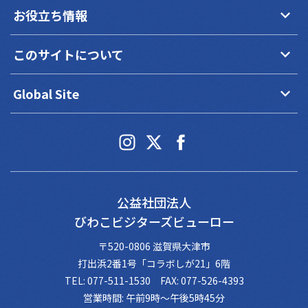
keyboard_arrow_down
お役立ち情報
keyboard_arrow_down
このサイトについて
keyboard_arrow_down
Global Site
公益社団法人
びわこビジターズビューロー
〒520-0806 滋賀県大津市
打出浜2番1号「コラボしが21」6階
TEL: 077-511-1530 FAX: 077-526-4393
営業時間: 午前9時～午後5時45分