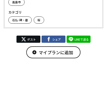
高島市
カテゴリ
石仏･碑・墓
桜
ポスト
シェア
LINEで送る
マイプランに追加
add_circle