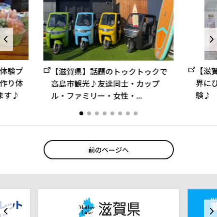
体験プ
【滋
【滋賀県】話題のトゥクトゥクで
作り体
界に
高島市観光♪友達同士・カップ
ます♪
験♪
ル・ファミリー・女性・...
前のページへ