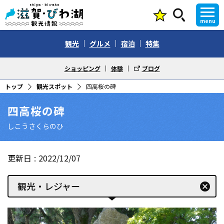
menu
観光
グルメ
宿泊
特集
ショッピング
体験
ブログ
トップ
観光スポット
四高桜の碑
四高桜の碑
しこうさくらのひ
更新日
2022/12/07
観光・レジャー
cancel