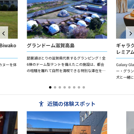
iwako
グランドーム滋賀高島
ギャラ
レミア
琵琶湖ほとりの滋賀県代表するグランピング！全
6棟のドーム型テントを備えたこの施設は、都会
カヌーを体
Galaxy 
の喧騒を離れて自然を満喫できる特別な滞在を提
ー・グラ
供します。琵琶湖を目の前にした絶好のロケーシ
犬と一緒
ョンで、湖面に沈む夕日や...
し・快適
ラ...
近隣の体験スポット