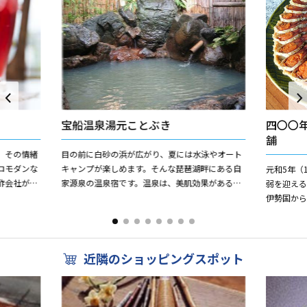
宝船温泉湯元ことぶき
四〇〇
舗
。その情緒
目の前に白砂の浜が広がり、夏には水泳やオート
ロモダンな
キャンプが楽しめます。そんな琵琶湖畔にある自
元和5年（
酢会社が運
家源泉の温泉宿です。温泉は、美肌効果があるに
弱を迎え
薬栽培され
ごり湯で、露天風呂もあります。ヒドロ炭酸鉄泉
伊勢国か
で、神経痛・貧血・婦人病...
わる「紅
す。希少な琵
近隣のショッピングスポット