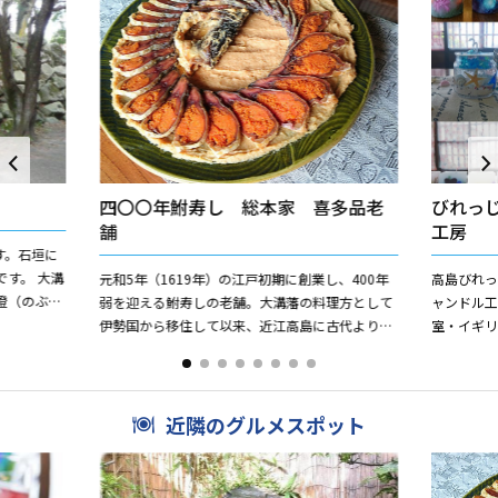
四〇〇年鮒寿し 総本家 喜多品老
びれっ
舗
工房
す。石垣に
す。 大溝
元和5年（1619年）の江戸初期に創業し、400年
高島びれっ
澄（のぶす
弱を迎える鮒寿しの老舗。大溝藩の料理方として
ャンドル
したもの
伊勢国から移住して以来、近江高島に古代より伝
室・イギリ
わる「紅葉鮒鮨」の伝統技法を守り続けておりま
館【染色
す。希少な琵琶湖産...
体験教室は子
近隣のグルメスポット