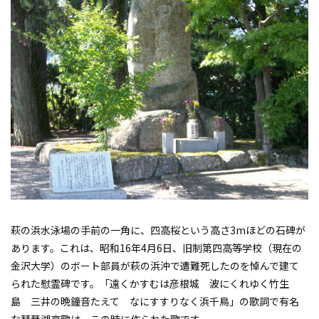
萩の浜水泳場の手前の一角に、四高桜という高さ3mほどの石碑が
あります。これは、昭和16年4月6日、旧制第四高等学校（現在の
金沢大学）のボート部員が萩の浜沖で遭難死したのを悼んで建て
られた慰霊碑です。「遠くかすむは彦根城 波にくれゆく竹生
島 三井の晩鐘音たえて なにすすりなく浜千鳥」の歌詞で有名
な琵琶湖哀歌は、この時に作られた歌です。