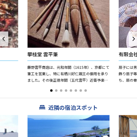
攀桂堂 雲平筆
有限会
藤野雲平商店は、元和年間（1615年）、京都にて
扇子には
筆工を営業し、特に有栖川好仁親王の御用を承り
飾り扇子
ました。その後正徳年間（五代雲平）近衛予楽院
ち、扇の骨
家熈公より攀桂堂の号を賜り、近年では昭和49年
史を誇る
皇太子両殿下に技術...
は全国の90
近隣の宿泊スポット