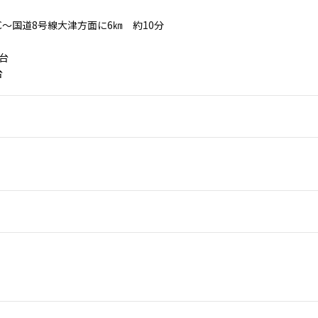
C〜国道8号線大津方面に6㎞ 約10分
 台
台