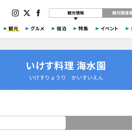
観光情報
観光関連
観光
グルメ
宿泊
特集
イベント
いけす料理 海水園
いけすりょうり かいすいえん