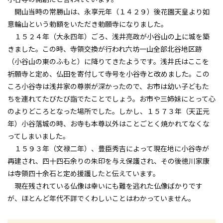
開山当時の常勝山は、永享元年（１４２９）後花園天皇より如
意輪山という勅額をいただき勅願寺になりました。
１５２４年（大永四年）ごろ、浅井亮政が小谷山の上に城を築
きました。この時、寺領交換が行われ六坊一山全部北谷地区跡
（小谷山の東のふもと）に降りてきたようです。浅井氏はここを
祈願寺と定め、仏田を寄付して寺号を小谷寺と改めました。この
ころ小谷寺は浅井家の尊崇が深かったので、お市は幼い子どもた
ちを連れてたびたび詣でたことでしょう。お市や三姉妹にとって心
のよりどころとなった場所でした。しかし、１５７３年（天正元
年）小谷落城の時、お寺も本尊以外はことごとく焼かれてなくな
ってしまいました。
１５９３年（文禄二年）、豊臣秀吉によって現在地に小谷寺が
再建され、四十四石余りの朱印を与え保護され、その後徳川家康
は寺領四十余石と定め援護したと伝えています。
現在残されている仏像は幸いにも難を逃れた仏像ばかりです
が、ほとんど年代不詳でくわしいことはわかっていません。