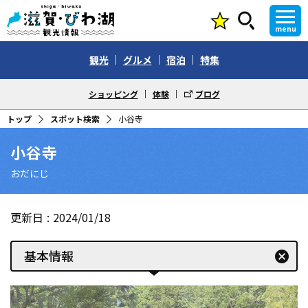
menu
観光
グルメ
宿泊
特集
ショッピング
体験
ブログ
トップ
スポット検索
小谷寺
小谷寺
おだにじ
更新日
2024/01/18
基本情報
cancel