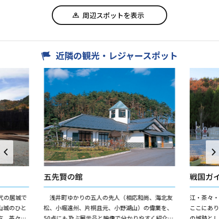
周辺スポットを表示
近隣の観光・レジャースポット
五先賢の館
戦国ガ
代の居城で
浅井町ゆかりの五人の先人（相応和尚、海北友
江・茶々
山城のひと
松、小堀遠州、片桐且元、小野湖山）の偉業を、
ここにあり
方、茶々・
50点にも及ぶ展示品と映像で分かりやすく紹介。
の城跡と