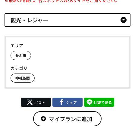
※最新の情報は、各スポットのWEBサイトをご覧ください。
観光・レジャー
arrow_drop_down_circle
エリア
長浜市
カテゴリ
神社仏閣
ポスト
シェア
LINEで送る
マイプランに追加
add_circle