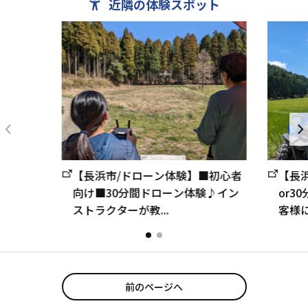
近隣の体験スポット
【長浜市/ドローン体験】■初心者
【長浜
向け■30分間ドローン体験♪イン
or3
ストラクターが教...
客様に
前のページへ