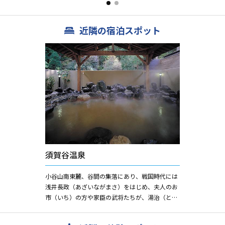
数奇な運命の中生...
などのお菓
近隣の宿泊スポット
須賀谷温泉
小谷山南東麓、谷間の集落にあり、戦国時代には
浅井長政（あざいながまさ）をはじめ、夫人のお
市（いち）の方や家臣の武将たちが、湯治（とう
じ）に訪れたといわれる名湯です。含（がん）ヒ
ドロ炭酸鉄泉（たんさんて...