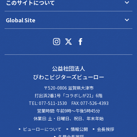
keyboard_arrow_down
このサイトについて
keyboard_arrow_down
Global Site
公益社団法人
びわこビジターズビューロー
〒520-0806 滋賀県大津市
打出浜2番1号「コラボしが21」6階
TEL: 077-511-1530 FAX: 077-526-4393
営業時間: 午前9時～午後5時45分
休業日: 土・日曜日、祝日、年末年始
ビューローについて
情報公開
会長挨拶
名誉会長挨拶