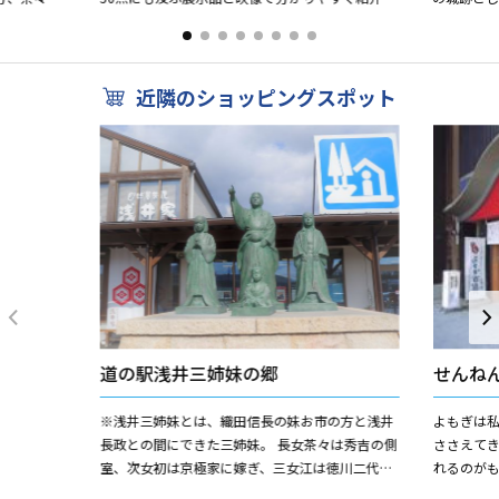
によって攻
又、中央シンボルタワーには、先人をイメージし
ガイドが
たステンドグラスを配し...
中腹の番所跡
近隣のショッピングスポット
道の駅浅井三姉妹の郷
せんね
※浅井三姉妹とは、織田信長の妹お市の方と浅井
よもぎは
長政との間にできた三姉妹。 長女茶々は秀吉の側
ささえて
室、次女初は京極家に嫁ぎ、三女江は徳川二代将
れるのが
軍秀忠の正室（三代将軍家光の母）。 戦国の世を
です。当