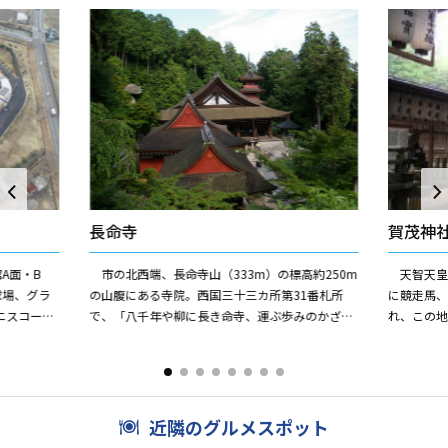
長命寺
賀茂神
A面・B
市の北西端、長命寺山（333m）の標高約250m
天智天皇
球場、グラ
の山腹にある寺院。西国三十三カ所第31番札所
に競走馬
ニスコート
で、「八千年や柳に長き命寺、運ぶ歩みのかざし
れ、この地
、様々な施
なるらん」という詠歌のとおり、「寿命長遠」の
した。そ
御利益があるとされ...
馬にまつわ
近隣のグルメスポット