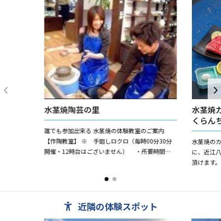
水茎焼陶芸の里
水茎焼
くらん
誰でも参加出来る 水茎焼の体験教室のご案内
【作陶教室】 ※ 手廻しロクロ（毎時00分30分
水茎焼の
開催・12時台はございません） ・所要時間
に、近江
60分から90分程度 ・作れるもの ...
頂けます
す。 【と
三大銘柄の一
近隣の体験スポット