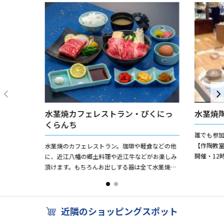
水茎焼カフェレストラン・ぴくにっ
水茎焼
くらんち
誰でも参加
【作陶教室
水茎焼のカフェレストラン。珈琲や軽食などの他
開催・12
に、近江八幡の郷土料理や近江牛などがお楽しみ
60分から
頂けます。もちろんお出しする器は全て水茎焼で
す。 【とろける美味しさ・近江牛コース】 日本
三大銘柄の一つ...
近隣のショッピングスポット