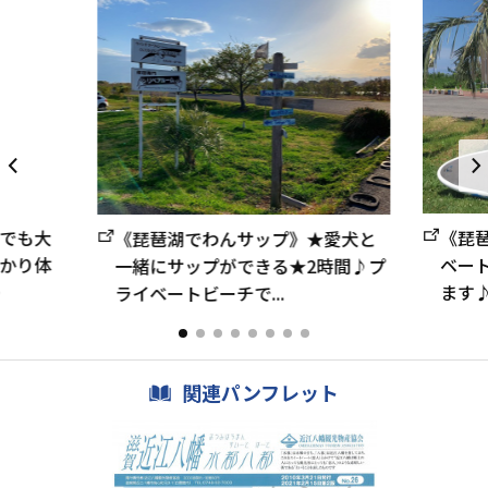
でも大
《琵
《琵琶湖でわんサップ》★愛犬と
かり体
ベー
一緒にサップができる★2時間♪プ
）
ます♪
ライベートビーチで...
関連パンフレット