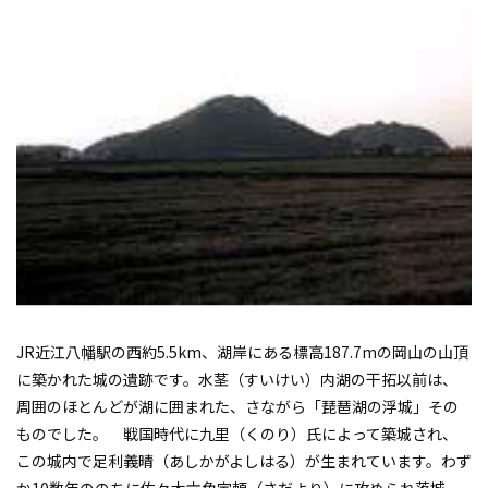
JR近江八幡駅の西約5.5km、湖岸にある標高187.7mの岡山の山頂
に築かれた城の遺跡です。水茎（すいけい）内湖の干拓以前は、
周囲のほとんどが湖に囲まれた、さながら「琵琶湖の浮城」その
ものでした。 戦国時代に九里（くのり）氏によって築城され、
この城内で足利義晴（あしかがよしはる）が生まれています。わず
か10数年ののちに佐々木六角定頼（さだより）に攻められ落城、