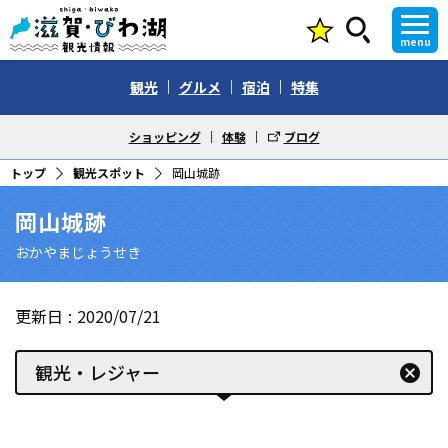
menu
観光
グルメ
宿泊
特集
ショッピング
体験
ブログ
トップ
観光スポット
岡山城跡
岡山城跡
おかやまじょうせき
更新日
2020/07/21
観光・レジャー
cancel