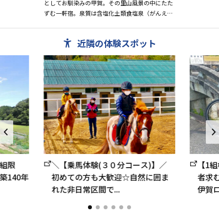
としてお馴染みの甲賀。その里山風景の中にたた
ずむ一軒宿。泉質は含塩化土類食塩泉（がんえん
えんかどるいしょくえんせん）の冷鉱泉。リュー
マチ・神経痛・慢性...
近隣の体験スポット
組限
＼【乗馬体験(３０分コース)】／
【1組
140年
初めての方も大歓迎☆自然に囲ま
者求
れた非日常区間で...
伊賀ロ