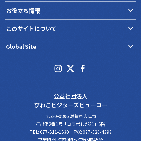
keyboard_arrow_down
お役立ち情報
keyboard_arrow_down
このサイトについて
keyboard_arrow_down
Global Site
公益社団法人
びわこビジターズビューロー
〒520-0806 滋賀県大津市
打出浜2番1号「コラボしが21」6階
TEL: 077-511-1530 FAX: 077-526-4393
営業時間: 午前9時～午後5時45分