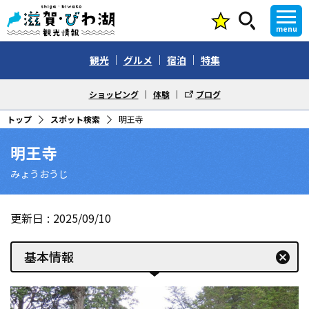
menu
観光
グルメ
宿泊
特集
ショッピング
体験
ブログ
トップ
スポット検索
明王寺
明王寺
みょうおうじ
更新日
2025/09/10
基本情報
cancel