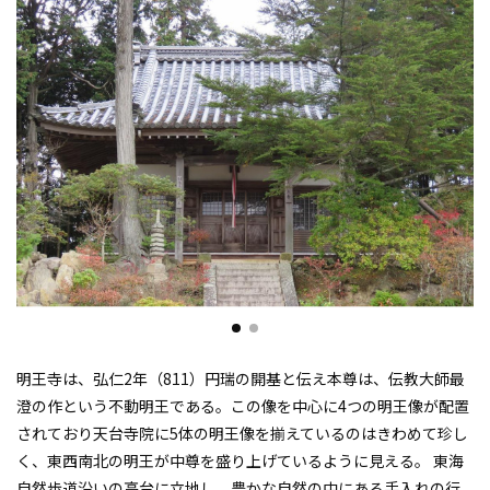
明王寺は、弘仁2年（811）円瑞の開基と伝え本尊は、伝教大師最
澄の作という不動明王である。この像を中心に4つの明王像が配置
されており天台寺院に5体の明王像を揃えているのはきわめて珍し
く、東西南北の明王が中尊を盛り上げているように見える。 東海
自然歩道沿いの高台に立地し、豊かな自然の中にある手入れの行