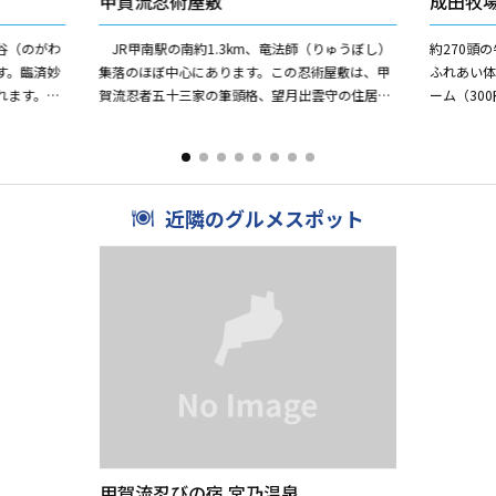
甲賀流忍術屋敷
成田牧
杉谷（のがわ
JR甲南駅の南約1.3km、竜法師（りゅうぼし）
約270頭
す。臨済妙
集落のほぼ中心にあります。この忍術屋敷は、甲
ふれあい
れます。江
賀流忍者五十三家の筆頭格、望月出雲守の住居と
ーム（30
また、他に
して、江戸時代に建てられ、現在残っている唯一
しめる。
の本物の忍者の住居...
事前予約
近隣のグルメスポット
甲賀流忍びの宿 宮乃温泉