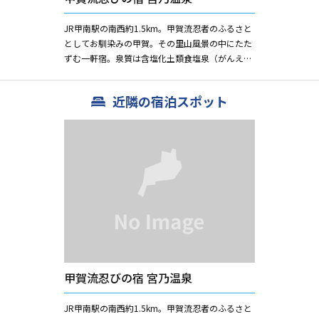
JR甲南駅の南西約1.5km。甲賀流忍者のふるさと
としてお馴染みの甲賀。その里山風景の中にたた
ずむ一軒宿。泉質は含塩化土類食塩泉（がんえん
えんかどるいしょくえんせん）の冷鉱泉。リュー
マチ・神経痛・慢性...
近隣の宿泊スポット
甲賀流忍びの宿 宮乃温泉
JR甲南駅の南西約1.5km。甲賀流忍者のふるさと