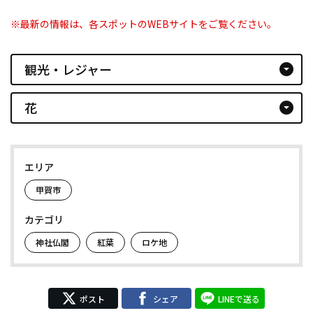
※最新の情報は、各スポットのWEBサイトをご覧ください。
観光・レジャー
arrow_drop_down_circle
花
arrow_drop_down_circle
エリア
甲賀市
カテゴリ
神社仏閣
紅葉
ロケ地
ポスト
シェア
LINEで送る