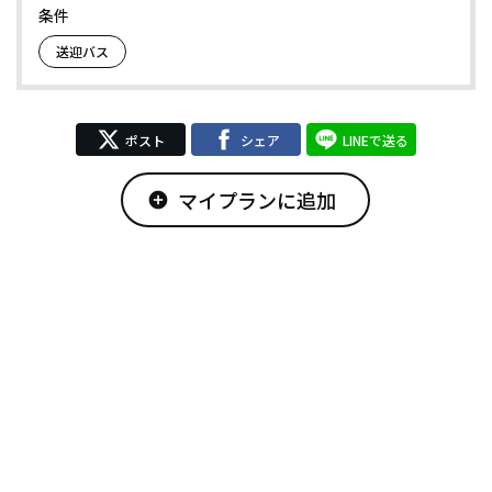
条件
送迎バス
ポスト
シェア
LINEで送る
マイプランに追加
add_circle