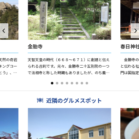
金胎寺
春日神
天然の奇岩
天智天皇の時代（６６８〜６７１）に創建と伝え
金勝寺の
キングコー
られる古刹です。元々、金勝寺二十五別院の一つ
と伝わる
とう」、ヨ
で法相寺と称した時期もありましたが、のち義淵
門は国指
ンガロー
が金胎浄願寺と改称、貞元年中（９７６〜９７
っています
８）に蓮秀が中興したと言わ...
近隣のグルメスポット