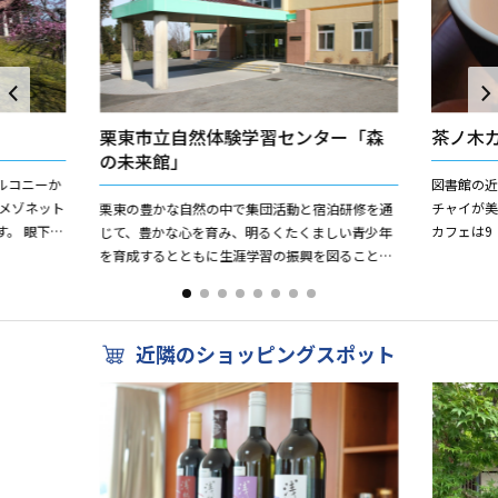
栗東市立自然体験学習センター「森
茶ノ木
の未来館」
ルコニーか
図書館の
チャイが美
栗東の豊かな自然の中で集団活動と宿泊研修を通
。 眼下に
カフェは9
じて、豊かな心を育み、明るくたくましい青少年
めながら、
店内でほっ
を育成するとともに生涯学習の振興を図ることを
作りパン...
目的とした施設です。 森林環境学習（やまのこ）
事業、団体・企業の研...
近隣のショッピングスポット