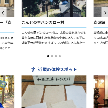
ー「森
こんぜの里バンガロー村
森遊館
こんぜの里 バンガロー村は、北欧の森を思わせる
森遊館は
豊かな緑に囲まれた金勝山の中腹にあり、眼下に
らの眺めがす
泊研修を通
湖南平野が見渡せるすばらしい自然にあふれた宿
タイプの洋
しい青少年
泊施設です。一帯には、ヨーロッパ風のバンガロ
ひろがる
図ることを
ーやキャンプ場などのさ...
バーベキュー
やまのこ）
近隣の体験スポット