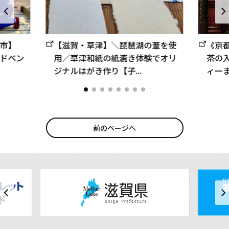
市】
【滋賀・草津】＼琵琶湖の葦を使
《京
ドベン
用／草津和紙の紙漉き体験でオリ
茶の
ジナルはがき作り【子...
ィーま
前のページへ