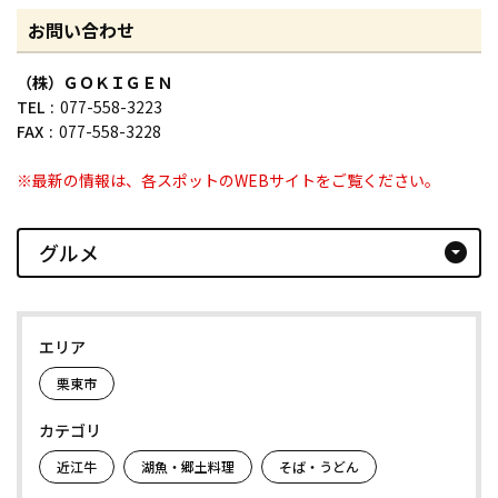
お問い合わせ
（株）ＧＯＫＩＧＥＮ
TEL
077-558-3223
FAX
077-558-3228
※最新の情報は、各スポットのWEBサイトをご覧ください。
グルメ
arrow_drop_down_circle
エリア
栗東市
カテゴリ
近江牛
湖魚・郷土料理
そば・うどん