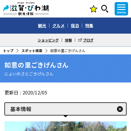
menu
観光
グルメ
宿泊
特集
ショッピング
体験
ブログ
トップ
スポット検索
如意の里ごきげんさん
如意の里ごきげんさん
にょいのさとごきげんさん
更新日
2020/12/05
基本情報
cancel