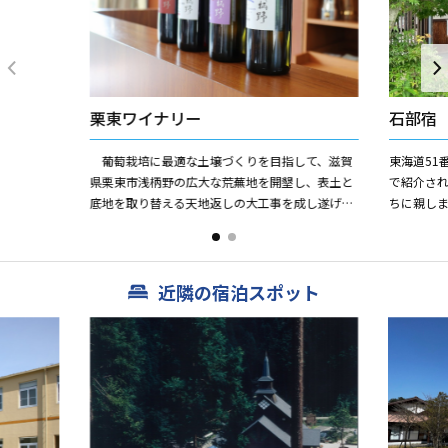
栗東ワイナリー
石部宿
葡萄栽培に最適な土壌づくりを目指して、滋賀
東海道51
県栗東市浅柄野の広大な荒蕪地を開墾し、表土と
で紹介され
底地を取り替える天地返しの大工事を成し遂げた
ちに親しま
結果、見事完成した理想的な葡萄園が当、琵琶湖
東海道を
ワイナリーです。 昼...
います。 ...
近隣の宿泊スポット