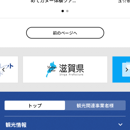
めてカヌー体験ツア...
ュ☆初
前のページへ
トップ
観光関連事業者様
keyboard_arrow_down
観光情報