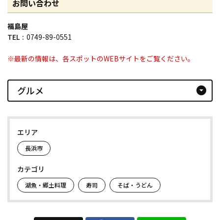
お問い合わせ
福島屋
TEL
0749-89-0551
※最新の情報は、各スポットのWEBサイトをご覧ください。
グルメ
arrow_drop_down_circle
エリア
長浜市
カテゴリ
湖魚・郷土料理
寿司
そば・うどん