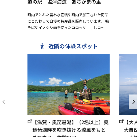
道の駅 塩津海道 あぢかまの里
町内でとれた農林水産物や町内で加工された商品
にこだわって自慢の特産品を販売しています。 鴨
そばやイノシシ肉を使ったコロッケ「ししコ
ロ」、地元菅浦でとれた夏みかんを使った「マー
マレードアイス」や、さば寿...
近隣の体験スポット
【滋賀・奥琵琶湖】（2名以上）奥
【大
琵琶湖畔を吹き抜ける涼風をもと
大自