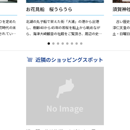
お花見船 桜うらうら
須賀神
りを定めた
北湖の丸子船で栄えた街「大浦」の港から出港
古い歴史
町時代の末
し、樹齢40から45年の若桜を船上から眺めなが
淳仁天皇の
されていま
ら、海津大崎観音の社殿をご覧頂き、周辺の史跡
土・日曜
等ガイドの案内を楽しみながら約60分の「桜クル
神事があり
ーズ」
近隣のショッピングスポット