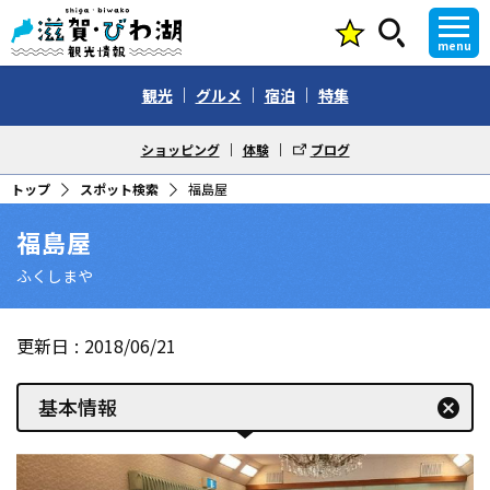
menu
観光
グルメ
宿泊
特集
ショッピング
体験
ブログ
トップ
スポット検索
福島屋
福島屋
ふくしまや
更新日
2018/06/21
基本情報
cancel