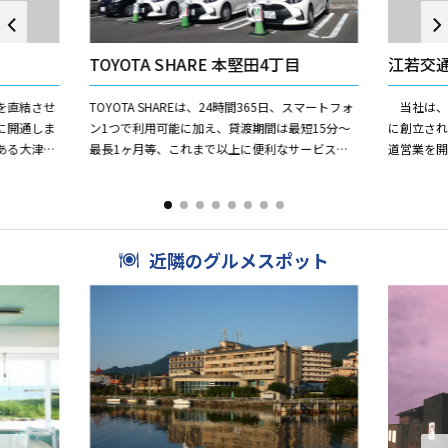
TOYOTA SHARE 本堅田4丁目
江若交
を直結させ
TOYOTA SHAREは、24時間365日、スマートフォ
当社は、
月に開通しま
ン1つで利用可能に加え、貸渡期間は最短15分～
に創立さ
ある大津市
最長1ヶ月等、これまで以上に便利なサービスを
道営業を
び、この橋
提供しております。 現在このステーションではヤ
止いたし
リス...
り湖西地域
近隣のグルメスポット