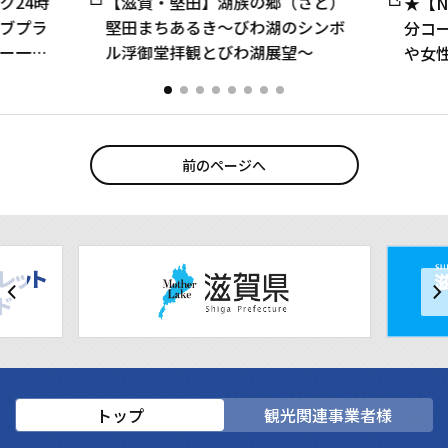
ク24時
【滋賀・堅田】湖族の郷（さと）
★【N
ブプラ
堅田まちあるき～びわ湖のシンボ
分コ
ー一望
ル浮御堂拝観とびわ湖展望～
や女性
大7名・
前のページへ
トップ
観光関連事業者様