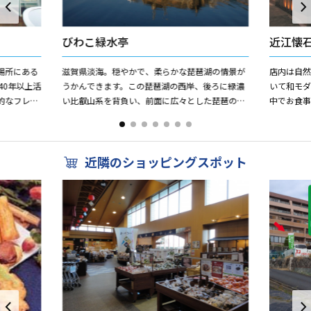
びわこ緑水亭
近江懐
場所にある
滋賀県淡海。穏やかで、柔らかな琵琶湖の情景が
店内は自
40年以上活
うかんできます。この琵琶湖の西岸、後ろに緑濃
いて和モ
的なフレン
い比叡山系を背負い、前面に広々とした琵琶の湖
中でお食事
いただけま
を望む秀麗の地。与えられた自然の恵みを生かし
で作る 近
た設計コンセプト、寛ぎの...
理で 近江牛、
近隣のショッピングスポット