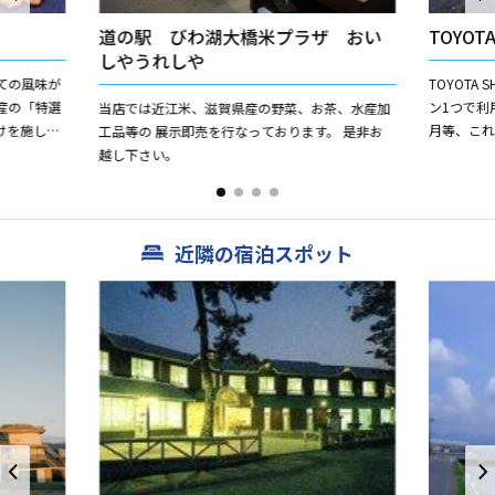
道の駅 びわ湖大橋米プラザ おい
TOYOT
しやうれしや
ての風味が
TOYOTA
産の「特選
ン1つで利
当店では近江米、滋賀県産の野菜、お茶、水産加
けを施し、
月等、こ
工品等の 展示即売を行なっております。 是非お
焼き・手造
おります。
越し下さい。
近隣の宿泊スポット