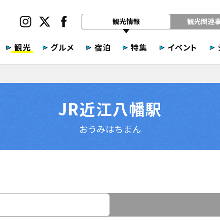
観光情報
観光関連
観光
グルメ
宿泊
特集
イベント
JR近江八幡駅
おうみはちまん