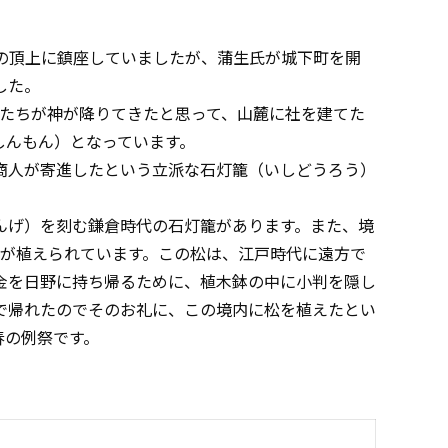
m）の頂上に鎮座していましたが、蒲生氏が城下町を開
した。
たちが神が降りてきたと思って、山麓に社を建てた
しんもん）となっています。
商人が寄進したという立派な石灯籠（いしどうろう）
んげ）を刻む鎌倉時代の石灯籠があります。また、境
松が植えられています。この松は、江戸時代に遠方で
金を日野に持ち帰るために、植木鉢の中に小判を隠し
で帰れたのでそのお礼に、この境内に松を植えたとい
春の例祭です。