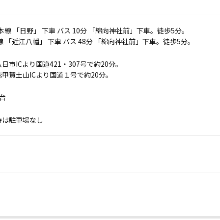
本線 「日野」 下車 バス 10分 「綿向神社前」下車。徒歩5分。
線 「近江八幡」 下車 バス 48分 「綿向神社前」下車。徒歩5分。
日市ICより国道421・307号で約20分。
甲賀土山ICより国道１号で約20分。
 台
時は駐車場なし
。