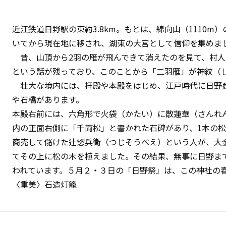
近江鉄道日野駅の東約3.8km。もとは、綿向山（1110
いてから現在地に移され、湖東の大宮として信仰を集めま
昔、山頂から2羽の雁が飛んできて消えたのを見て、村人
という話が残っており、このことから「二羽雁」が神紋（
壮大な境内には、拝殿や本殿をはじめ、江戸時代に日野
や石橋があります。
本殿右前には、六角形で火袋（かたい）に散蓮華（さんれ
内の正面右側に「千両松」と書かれた石碑があり、1本の
商売して儲けた辻惣兵衛（つじそうべえ）という人が、大
てその上に松の木を植えました。その結果、無事に日野ま
われています。５月２・３日の「日野祭」は、この神社の
〈重美〉石造灯籠