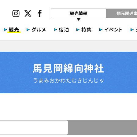
観光情報
観光関連
観光
グルメ
宿泊
特集
イベント
馬見岡綿向神社
うまみおかわたむきじんじゃ