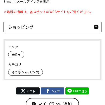
E-mail
メールアドレスを表示
※最新の情報は、各スポットのWEBサイトをご覧ください。
ショッピング
arrow_drop_down_circle
エリア
彦根市
カテゴリ
その他(ショッピング)
ポスト
シェア
LINEで送る
マイプランに追加
add_circle