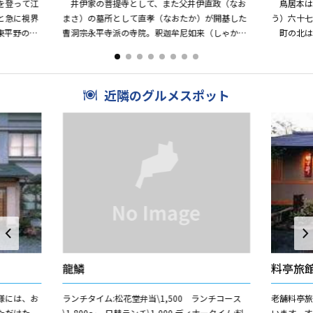
を登って江
井伊家の菩提寺として、また父井伊直政（なお
鳥居本は
と急に視界
まさ）の墓所として直孝（なおたか）が開基した
う）六十
東平野の眺
曹洞宗永平寺派の寺院。釈迦牟尼如来（しゃかむ
町の北は
諸国を修行
にょらい）を本尊とし、諸国から高僧を招いたの
木、約2k
で修行道場としての名声が...
が、旧街道の
近隣のグルメスポット
龍鱗
料亭旅
様には、お
ランチタイム:松花堂弁当\1,500 ランチコース
老舗料亭
ただけた
\1,800〜 日替ランチ\1,000 ディナータイム:料
います。