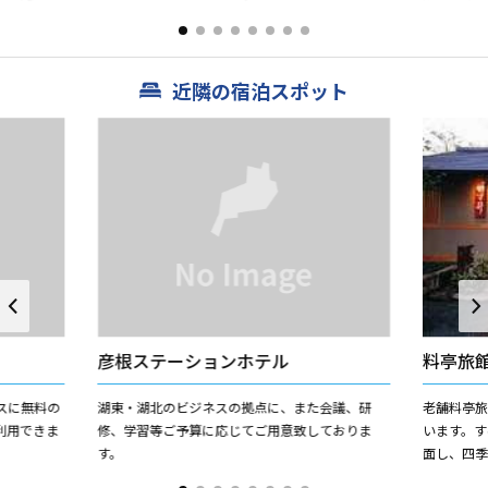
して皆様に
はこだわりの国内産（有機肥料使用）小豆を
100％使って出来たてのおい...
近隣の宿泊スポット
彦根ステーションホテル
料亭旅
スに無料の
湖東・湖北のビジネスの拠点に、また会議、研
老舗料亭
利用できま
修、学習等ご予算に応じてご用意致しておりま
います。
す。
面し、四
らえもゆ