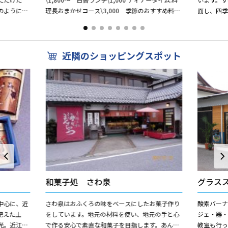
のようにど
理長おまかせコース\3,000 季節のおすすめ料理
面し、四
幸をそえ
\1,000
らえもゆ
風呂。
近隣のショッピングスポット
和菓子処 さわ泉
グラスス
中心に、近
さわ泉はおふくろの味をベースにしたお菓子作り
酸素バー
肥えた土
をしています。地元の材料を使い、地元の手と心
ジェ・器・
光。近江茶
で作る安心で素直な和菓子を目指します。あんこ
教室も行っ