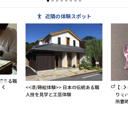
風呂。
近隣の体験スポット
<<漆/蒔絵体験>> 日本の伝統ある職
【じ
人技を見学と工芸体験
りで
所要時