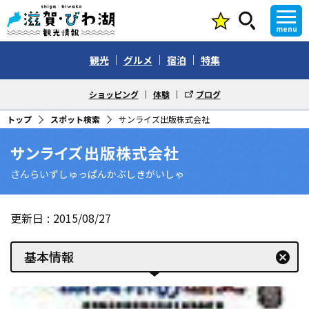
menu
観光
グルメ
宿泊
特集
ショッピング
体験
ブログ
トップ
スポット検索
サンライズ出版株式会社
サンライズ出版株式会社
さんらいずしゅっぱんかぶしきがいしゃ
更新日
2015/08/27
基本情報
cancel