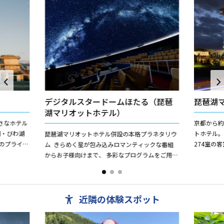
デジタルスタードームほたる（琵琶
琵琶湖
湖マリオットホテル）
さなホテル
京都から約
湖・びわ湖
トホテル。
琵琶湖マリオットホテル併設の本格プラネタリウ
のプライベ
274室の
ム きらめく星が包み込みロマンティックな番組
たとってお
ダイニン
からお子様向けまで、 多彩なプログラムをご用意
の食材をダイ
しております。
近隣の体験スポット