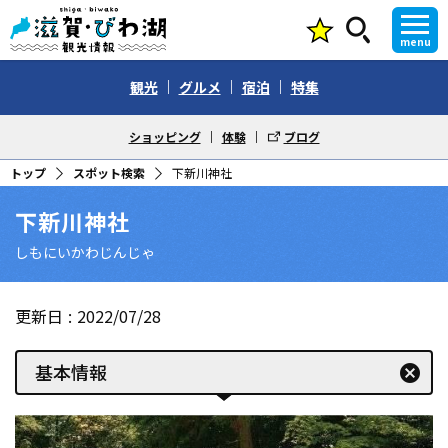
menu
観光
グルメ
宿泊
特集
ショッピング
体験
ブログ
トップ
スポット検索
下新川神社
下新川神社
しもにいかわじんじゃ
更新日
2022/07/28
基本情報
cancel