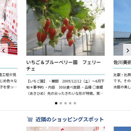
いちご＆ブルーベリー園 フェリー
佐川美
チェ
造工程が見
比叡・比
じめ色々な
です。そ
【いちご園】 ・期間 2009/12/12（土）〜6月下
子を使った
水庭の美
旬＊要予約 ・内容 30分食べ放題 ・品種 ○章姫
えた 明太
間」を際
（あきひめ）先の尖ったきれいな形が特徴。実が
ています。 
大きく酸味が少なく、そして甘い。やややわらか
い果実...
近隣のショッピングスポット