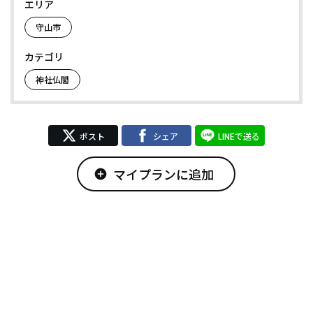
エリア
守山市
カテゴリ
神社仏閣
ポスト
シェア
LINEで送る
マイプランに追加
add_circle