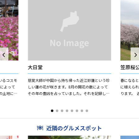
大日堂
笠原桜
いるコスモ
慈覚大師が中国から持ち帰った近江妙蓮という珍
春になる
手によって
しい蓮の花が咲きます。8月の開花の数によって
に植えられ
その年の豊凶を占っていました。それを記録した
ります。 
。 ...
史料も残っています。
トラスト
す。 満開..
近隣のグルメスポット