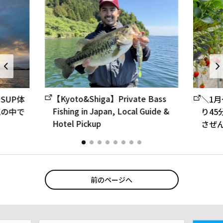
【Kyoto&Shiga】Private Bass
でSUP体
＼1月
Fishing in Japan, Local Guide &
気の中で
り45
Hotel Pickup
さぜん
前のページへ