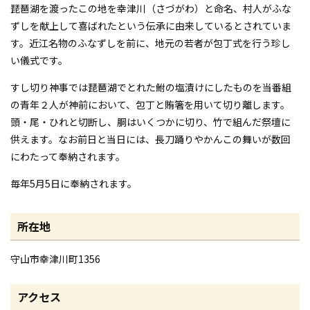
琵琶湖を渡ったこの地を幸津川（さづがわ）と命名、村人がふな
ずしを献上して喜ばれたという伝承に由来しているとされていま
す。近江名物のふなずしを前に、地元の若者が包丁式を行う珍し
い儀式です。
すし切り神事では琵琶湖でとれた鮒の塩漬けにしたものを当番組
の青年２人が神前において、包丁と賄箸を用いて切り離します。
頭・尾・ひれと切断し、胴はいくつかに切り、竹で組んだ祭壇に
供えます。なお前日と当日には、長刀踊りやかんこの舞いが数回
にわたって奉納されます。
毎年5月5日に奉納されます。
所在地
守山市幸津川町1356
アクセス