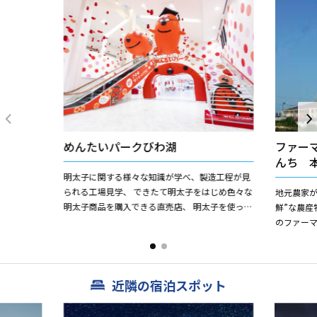
めんたいパークびわ湖
ファー
んち 
明太子に関する様々な知識が学べ、製造工程が見
られる工場見学、 できたて明太子をはじめ色々な
地元農家が
明太子商品を購入できる直売店、 明太子を使った
鮮”な農産
軽食が楽しめるフードコーナーなどを備えた 明太
のファーマ
子専門のテー...
ング（受付
も併設して
近隣の宿泊スポット