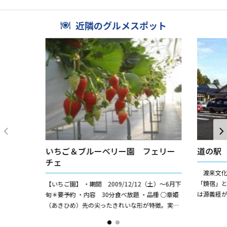
馬にまつわる儀式が実施さ...
近隣のグルメスポット
いちご＆ブルーベリー園 フェリー
道の駅
チェ
渡来文化
「鏡宿」
【いちご園】 ・期間 2009/12/12（土）〜6月下
は源義経
旬＊要予約 ・内容 30分食べ放題 ・品種 ○章姫
す。 20
（あきひめ）先の尖ったきれいな形が特徴。実が
王かがみの里
大きく酸味が少なく、そして甘い。やややわらか
い果実...