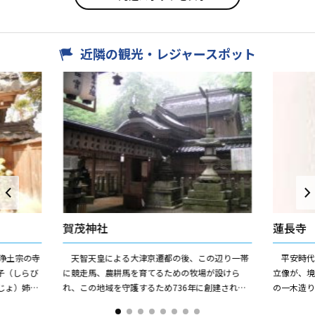
近隣の観光・レジャースポット
賀茂神社
蓮長寺
浄土宗の寺
天智天皇による大津京遷都の後、この辺り一帯
平安時代
子（しらび
に競走馬、農耕馬を育てるための牧場が設けら
立像が、
じょ）姉妹
れ、この地域を守護するため736年に創建されま
の一木造
建てられた
した。その頃から、創建の趣旨に習い、祭典には
特に左腰