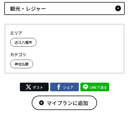
観光・レジャー
arrow_drop_down_circle
エリア
近江八幡市
カテゴリ
神社仏閣
ポスト
シェア
LINEで送る
マイプランに追加
add_circle