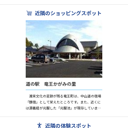
近隣のショッピングスポット
道の駅 竜王かがみの里
渡来文化の足跡が残る竜王町は、中山道の宿場
「鏡宿」として栄えたところです。また、近くに
は源義経が元服した「元服池」が現存していま
す。 2003年11月にオープンした「道の駅 竜
王かがみの里」では...
近隣の体験スポット