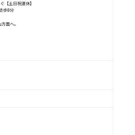
、すぐ【土日祝運休】
徒歩8分
山方面へ。