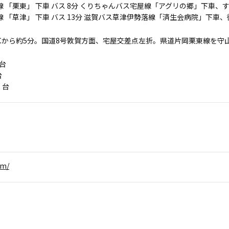
線 「栗東」 下車 バス 8分 くりちゃんバス宅屋線「アグリの郷」下車
線 「草津」 下車 バス 13分 滋賀バス草津伊勢落線「済生会病院」下車、
ICから約5分。国道8号敦賀方面、宅屋交差点左折。県道片岡栗東線を守
 台
台
 台
om/