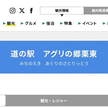
観光情報
観光関連
観光
グルメ
宿泊
特集
イベント
道の駅 アグリの郷栗東
みちのえき あぐりのさとりっとう
観光・レジャー