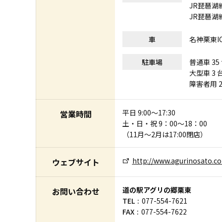
JR琵琶湖
JR琵琶湖
車
名神栗東
駐車場
普通車 35
大型車 3 
障害者用 2
平日 9:00～17:30
営業時間
土・日・祝 9：00～18：00
（11月～2月は17:00閉店）
http://www.agurinosato.c
ウェブサイト
道の駅アグリの郷栗東
お問い合わせ
TEL
077-554-7621
FAX
077-554-7622