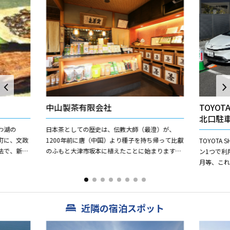
中山製茶有限会社
TOYOT
北口駐
わ湖の
日本茶としての歴史は、伝教大師（最澄）が、
町に、文政
1200年前に唐（中国）より種子を持ち帰って比叡
TOYOTA
法で、新鮮
のふもと大津市坂本に植えたことに始まります。
ン1つで利
酒と特製醤
以来、近江の茶は、この心を受け継ぎ、脈々と今
月等、こ
に伝えてきました。とり...
おります。
近隣の宿泊スポット