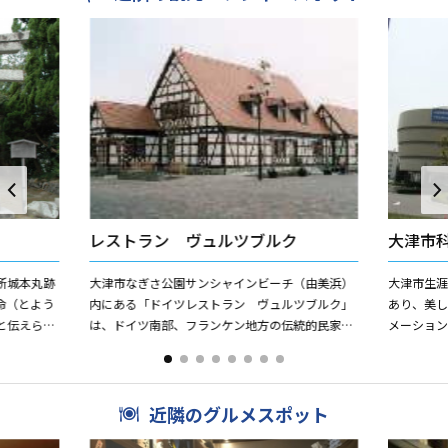
レストラン ヴュルツブルク
大津市
所城本丸跡
大津市なぎさ公園サンシャインビーチ（由美浜）
大津市生
命（とよう
内にある「ドイツレストラン ヴュルツブルク」
あり、美
と伝えられ
は、ドイツ南部、フランケン地方の伝統的民家の
メーショ
篤く、社伝
意匠そのままに再現された建物。ドイツの食文化
で番組を投
をはじめ、ヴュルツブルク...
り、２階は
近隣のグルメスポット