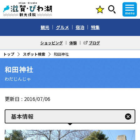
menu
観光
グルメ
宿泊
特集
ショッピング
体験
ブログ
トップ
スポット検索
和田神社
和田神社
わだじんじゃ
更新日
2016/07/06
基本情報
cancel