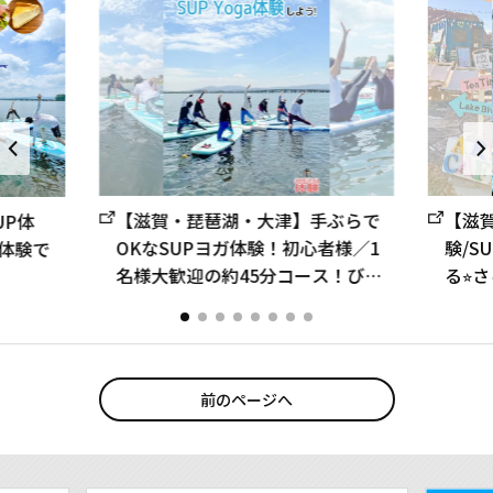
【滋賀・琵琶湖・大津】手ぶらで
【滋
UP体
OKなSUPヨガ体験！初心者様／1
験/S
に体験で
名様大歓迎の約45分コース！びわ
る⭐
湖の自然に癒されよう♪ヨガウェ
付き
ア貸し出し無料
ウェ
前のページへ