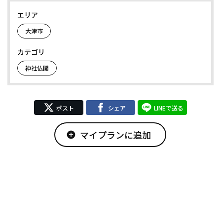
エリア
大津市
カテゴリ
神社仏閣
ポスト
シェア
LINEで送る
マイプランに追加
add_circle