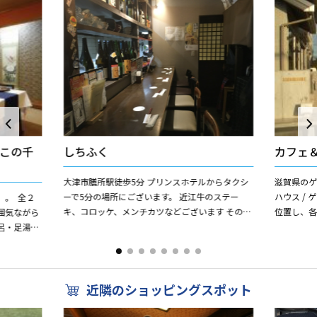
この千
しちふく
カフェ
大津市膳所駅徒歩5分 プリンスホテルからタクシ
滋賀県の
ーで5分の場所にございます。 近江牛のステー
ハウス /
」。 全２
キ、コロッケ、メンチカツなどございます その他
位置し、各
囲気ながら
枝豆、焼き魚、冷奴、お好み焼きなど居酒屋メニ
国際空港
呂・足湯等
ューもございま...
島への「新幹
松」より直
近隣のショッピングスポット