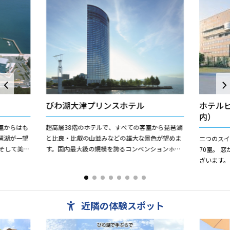
びわ湖大津プリンスホテル
ホテル
内）
室からはも
超高層38階のホテルで、すべての客室から琵琶湖
琶湖が一望
と比良・比叡の山並みなどの雄大な景色が望めま
二つのスイ
そして美し
す。国内最大級の規模を誇るコンベンションホー
70室。 
れた自然環
ル「淡海」を擁し、風景と調和してたたずむびわ
ざいます。
湖大津プリンスホテルは...
適にご利用
しております
近隣の体験スポット