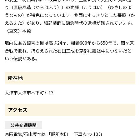
り（唐破風造（からはふう））の向拝（こうはい）（ひさしのよ
うなもの）が特色になっています。側面にすっきりとした蟇股（か
えるまた）があり、細部装飾に鎌倉時代の遺構が残されています。
〈重文〉本殿
境内にある銀杏の樹は高さ24m、樹齢600年から650年で、関ヶ原
合戦で敗れ、捕らえられた石田三成を京都に護送中につないだと
いう伝説がある。
所在地
大津市大津市木下町7-13
アクセス
公共交通機関
京阪電鉄/石山坂本線 「膳所本町」 下車 徒歩 10分