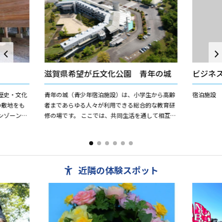
滋賀県希望が丘文化公園 青年の城
ビジネ
歴史・文化
青年の城（青少年宿泊施設）は、小学生から高齢
宿泊施設
の敷地をも
者まであらゆる人々が利用できる総合的な教育研
ンゾーン
修の場です。 ここでは、共同生活を通して相互理
津京のころ
解を深め、社会性を養うとともに豊かな人間性を
育てることを狙いとし...
近隣の体験スポット