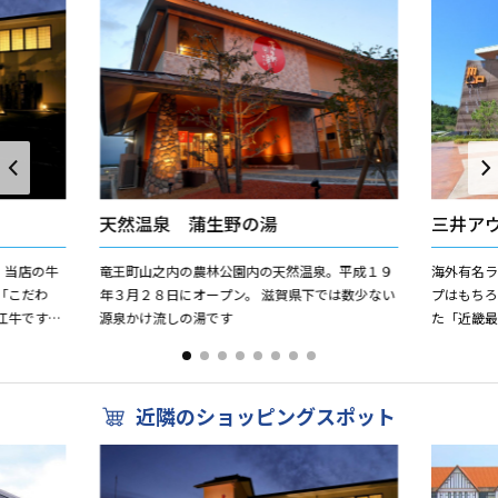
天然温泉 蒲生野の湯
三井ア
。当店の牛
竜王町山之内の農林公園内の天然温泉。平成１９
海外有名
「こだわ
年３月２８日にオープン。 滋賀県下では数少ない
プはもち
江牛です。
源泉かけ流しの湯です
た「近畿最
江牛肉。味
ップに加
間でお買物
近隣のショッピングスポット