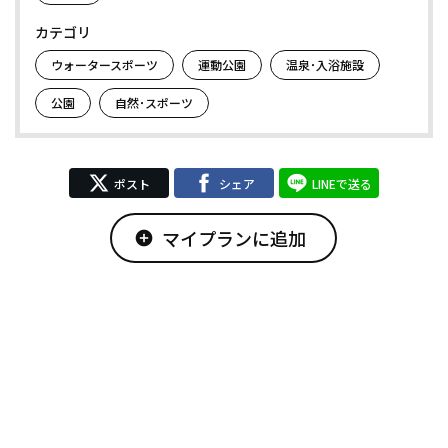
カテゴリ
ウォータースポーツ
運動公園
温泉･入浴施設
公園
自然･スポーツ
ポスト
シェア
LINEで送る
マイプランに追加
add_circle