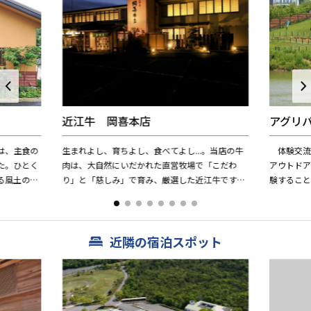
近江牛 岡喜本店
アグリ
は、主食の
生まれよし、育ちよし、食べてよし...。当店の牛
体験交流
た。ひとく
肉は、大自然にいだかれた直営牧場で「こだわ
アウトド
る風土の中
り」と「慈しみ」で育み、厳選した近江牛です。
験するこ
されてきま
ご進物、ご贈答に最適な牧場直営の近江牛肉。味
う・梨・
噌漬「和」をはじめ、美...
できる観光
近隣の宿泊スポット