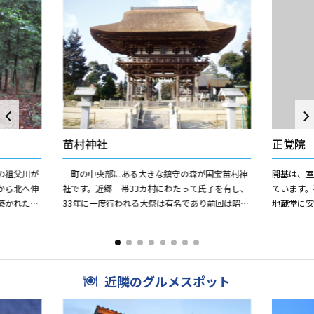
苗村神社
正覚院
の祖父川が
町の中央部にある大きな鎮守の森が国宝苗村神
開基は、
から北へ伸
社です。近郷一帯33カ村にわたって氏子を有し、
ています
築かれた帆
33年に一度行われる大祭は有名であり前回は昭和
地蔵堂に安
67m、後円
57年（1982）に行われました。社殿の多くが国
宝や国の重要文化...
近隣のグルメスポット