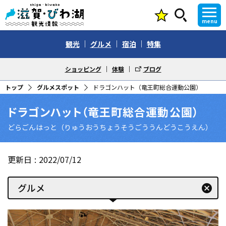
menu
観光
グルメ
宿泊
特集
ショッピング
体験
ブログ
トップ
グルメスポット
ドラゴンハット（竜王町総合運動公園）
ドラゴンハット（竜王町総合運動公園）
どらごんはっと（りゅうおうちょうそうごううんどうこうえん）
更新日
2022/07/12
グルメ
cancel