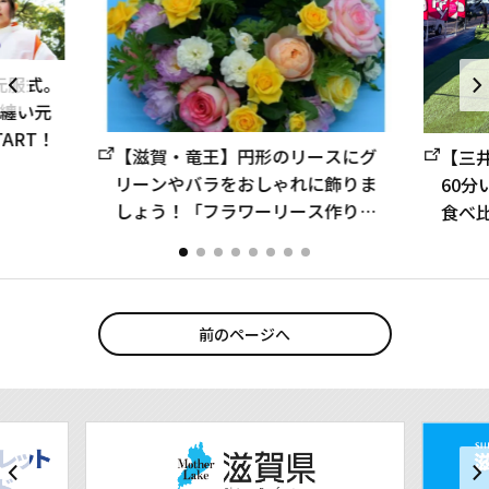
里元服式。
纏い元
ART！
【滋賀・竜王】円形のリースにグ
【三
リーンやバラをおしゃれに飾りま
60分
しょう！「フラワーリース作り体
食べ比
験」｜プレゼントにもおすすめ◎
｜
前のページへ