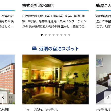
株式会社清水商店
蜂屋こ
有余年の昔
江戸時代の天保11年（1840年）創業。国道1号
蒟蒻製品
機もち米使
線、8号線、名神高速道路・栗東インターチェン
適。ご希
やさしく包
ジのぶ分岐点に近い地の利を生かし「蜂屋のこん
ます。地方
しみのまな
にゃく」として県内はもちろん京都、大阪、首都
圏の料亭などにも知ら...
近隣の宿泊スポット
びわ湖
ニューびわこホテル
ホテル2