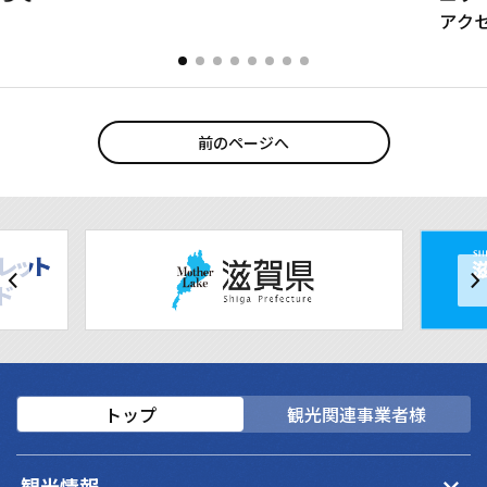
アクセ
前のページへ
トップ
観光関連事業者様
keyboard_arrow_down
観光情報