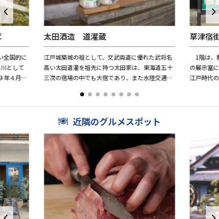
ば
太田酒造 道灌蔵
草津宿
い全国的に
江戸城築城の祖として、文武両道に優れた武将名
1階は、
、川として
高い太田道灌を祖先に持つ太田家は、東海道五十
の展示室に
９年４月に
三次の宿場の中でも大宿であり、また水陸交通の
江戸時代の
した！四季
要所でもあった草津において、海道の動静を見守
め、道中
る関守を務め草津行政の中...
道具を紹介し
近隣のグルメスポット