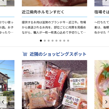
近江焼肉ホルモンすだく
宿場そ
ぷりい使っ
提供するお肉は滋賀のブランド牛・近江牛。牧場
〜打ちたて
お店。お子
から直送されるお肉を、部位ごとに肉質を見極め
麦は、毎
ゆったりと
ながら、職人が一枚一枚真心込めて手切りしてお
ねかせた
けます。お
ります。きめ細かな肉質と脂の甘み、芳醇な香り
げます。
が特徴の近江牛の焼肉や一...
す。当店は、
近隣のショッピングスポット