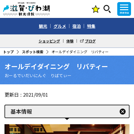
menu
観光
グルメ
宿泊
特集
ショッピング
体験
ブログ
トップ
スポット検索
オールデイダイニング リバティー
オールデイダイニング リバティー
おーるでいだいにんぐ りばてぃー
更新日
2021/09/01
基本情報
cancel