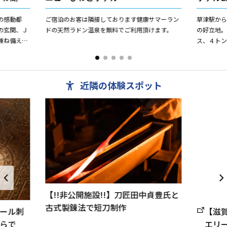
の感動都
ご宿泊のお客は隣接しております健康サマーラン
草津駅か
の玄関、Ｊ
ドの天然ラドン温泉を無料でご利用頂けます。
の好立地。
兼ね備えた
ス、４トン
ミュニティ
合は事前予
イン３０㎡。
近隣の体験スポット
【!!非公開施設!!】刀匠田中貞豊氏と
古式製錬法で短刀制作
【滋
ール刺
エリ
らで