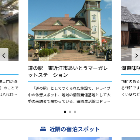
道の駅 東近江市あいとうマーガレ
湖東味
ットステーション
左ェ門が酒
“味”のあ
年）のことで
る“館”で
「道の駅」としてつくられた施設で、ドライブ
は八代目に
くい壁な
中の休憩スポット、地域の情報発信基地として大
ある日本
新鮮でお
勢の来訪者で賑わっている。田園生活館はドライ
す。また、レ
フラワーやハーブ関連の小物販売を手がけるリラ
クゼーションスポットで、...
近隣の宿泊スポット