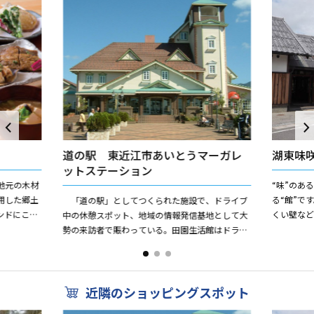
道の駅 東近江市あいとうマーガレ
湖東味
ットステーション
地元の木材
“味”のあ
用した郷土
る“館”で
「道の駅」としてつくられた施設で、ドライブ
ンドにこだ
くい壁な
中の休憩スポット、地域の情報発信基地として大
と提供して
新鮮でお
勢の来訪者で賑わっている。田園生活館はドライ
す。また、レ
フラワーやハーブ関連の小物販売を手がけるリラ
クゼーションスポットで、...
近隣のショッピングスポット