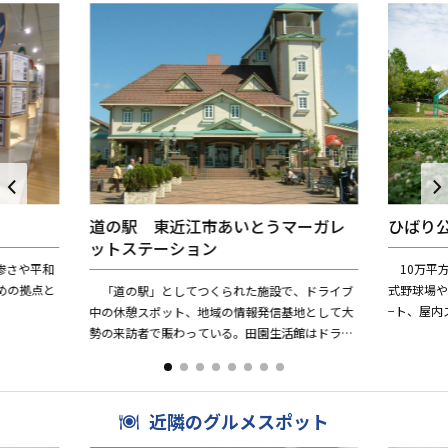
道の駅 東近江市あいとうマーガレ
ひばり
ットステーション
惨さや平和
10万平
めの拠点と
式野球場
「道の駅」としてつくられた施設で、ドライブ
−ト、屋内
中の休憩スポット、地域の情報発信基地として大
がありま
勢の来訪者で賑わっている。田園生活館はドライ
れています
フラワーやハーブ関連の小物販売を手がけるリラ
クゼーションスポットで、...
近隣のグルメスポット