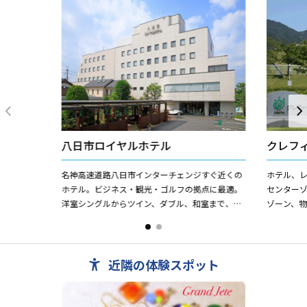
八日市ロイヤルホテル
クレフ
名神高速道路八日市インターチェンジすぐ近くの
ホテル、
ホテル。ビジネス・観光・ゴルフの拠点に最適。
センター
洋室シングルからツイン、ダブル、和室まで、プ
ゾーン、物
ランに合わせてお選びいただけます。 ■チェッ
多目的グ
クイン １５...
おり、「学
近隣の体験スポット