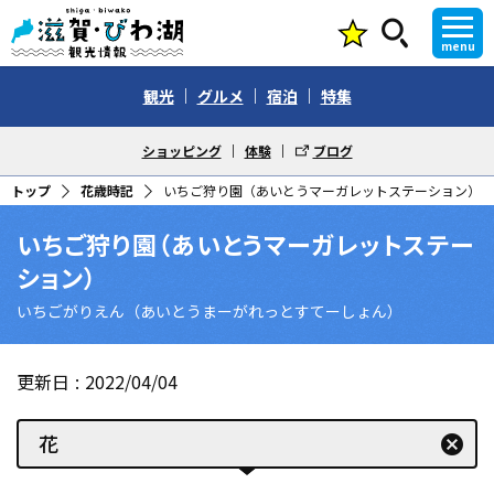
menu
観光
グルメ
宿泊
特集
ショッピング
体験
ブログ
トップ
花歳時記
いちご狩り園（あいとうマーガレットステーション）
いちご狩り園（あいとうマーガレットステー
ション）
いちごがりえん（あいとうまーがれっとすてーしょん）
更新日
2022/04/04
花
cancel