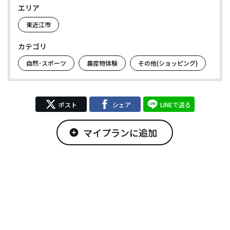
エリア
東近江市
カテゴリ
自然･スポーツ
農産物体験
その他(ショッピング)
ポスト
シェア
LINEで送る
マイプランに追加
add_circle