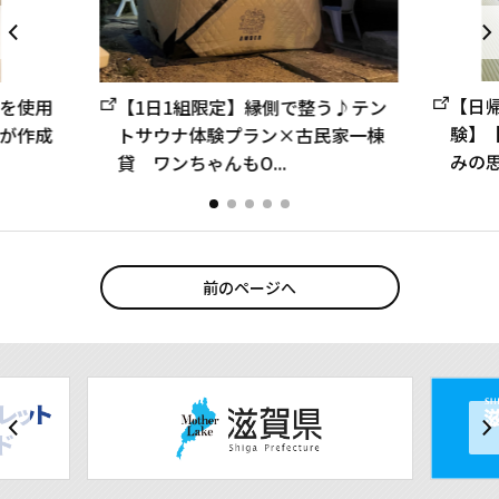
【日
を使用
【1日1組限定】縁側で整う♪テン
験】
が作成
トサウナ体験プラン×古民家一棟
みの思
貸 ワンちゃんもO...
前のページへ