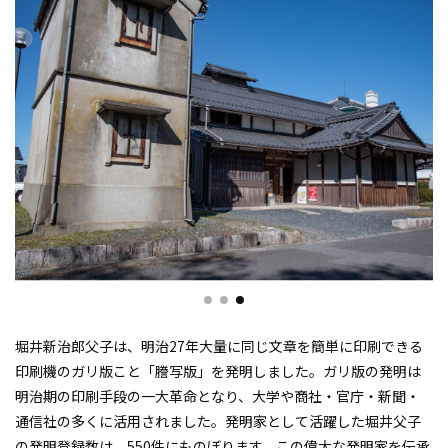
堀井新治郎父子は、明治27年大量に同じ文章を簡単に印刷できる
印刷機のガリ版こと「謄写版」を発明しました。ガリ版の発明は
明治期の印刷手段の一大革命となり、大学や商社・官庁・新聞・
通信社の多くに活用されました。発明家として活躍した堀井父子
の発明登録数は、550件にものぼります。この偉大な発明家を伝承