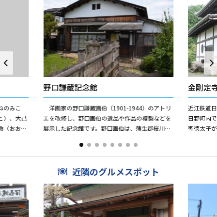
野口謙蔵記念館
金剛定
ねのみこ
洋画家の野口謙蔵画伯（1901-1944）のアトリ
近江鉄道日
と）、大己
エを改修し、野口画伯の遺品や作品の複製などを
日野町内
命（おおや
展示した記念館です。野口画伯は、蒲生郡桜川村
聖徳太子
どめのみこ
綺田の酒造業を営む家に次男として生まれ、東京
力を持つ
美術学校洋画部に...
ある大悲閣と
近隣のグルメスポット