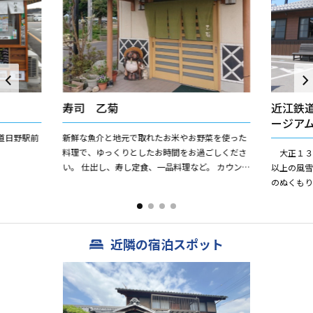
寿司 乙菊
近江鉄
ージア
道日野駅前
新鮮な魚介と地元で取れたお米やお野菜を使った
。
料理で、ゆっくりとしたお時間をお過ごしくださ
大正１３
い。 仕出し、寿し定食、一品料理など。 カウン
以上の風
ター席10席。座敷席15席。予約不要（会席は要予
のぬくも
約）。
う柱１本
改修・再生
近隣の宿泊スポット