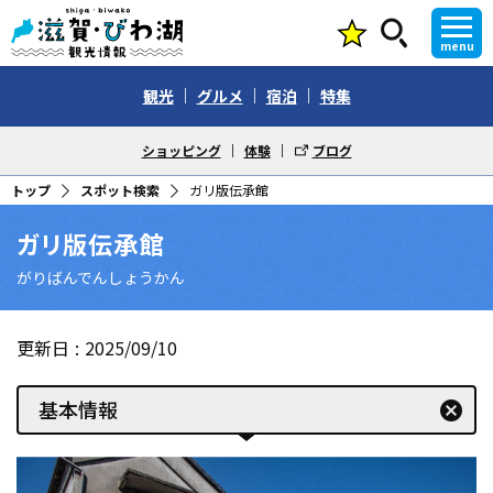
menu
観光
グルメ
宿泊
特集
ショッピング
体験
ブログ
トップ
スポット検索
ガリ版伝承館
ガリ版伝承館
がりばんでんしょうかん
更新日
2025/09/10
基本情報
cancel