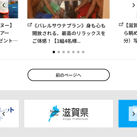
ヌー】
【滋
《バレルサウナプラン》身も心も
アー
ら眺め
開放される、最高のリラックスを
ゼント！
分）
ご体感！【1組4名様...
間限
前のページへ