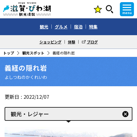
menu
観光
グルメ
宿泊
特集
ショッピング
体験
ブログ
トップ
観光スポット
義経の隠れ岩
義経の隠れ岩
よしつねのかくれいわ
更新日
2022/12/07
観光・レジャー
cancel