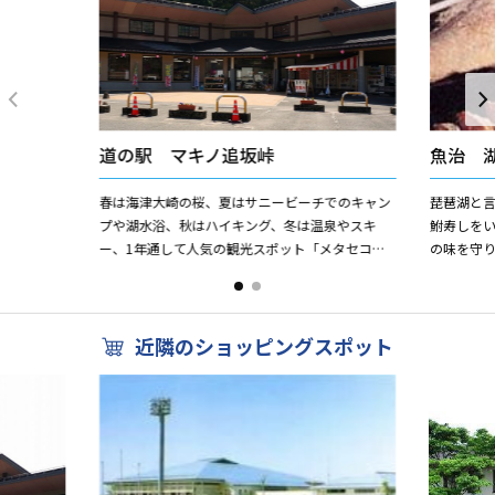
道の駅 マキノ追坂峠
魚治 
春は海津大崎の桜、夏はサニービーチでのキャン
琵琶湖と言
プや湖水浴、秋はハイキング、冬は温泉やスキ
鮒寿しを
ー、1年通して人気の観光スポット「メタセコイ
の味を守り
ア並木」など、自然いっぱいの観光リゾート・高
届けでき
島市のマキノ地域にある道の...
りをもって漬
近隣のショッピングスポット