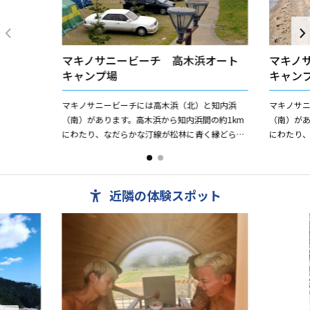
マキノサニービーチ 高木浜オート
マキノ
キャンプ場
キャン
マキノサニービーチには高木浜（北）と知内浜
マキノサ
（南）があります。高木浜から知内浜間の約1km
（南）があ
にわたり、なだらかな汀線が松林に青く縁どられ
にわたり
て美しい景観を作り出し、昭和62年には「21世紀
て美しい景
に引き継ぎたい日本の...
に引き継ぎた
近隣の体験スポット