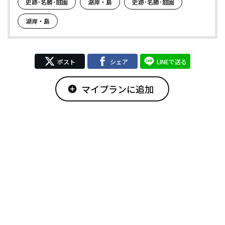
史跡･名勝･庭園
湖岸・島
史跡･名勝･庭園
湖岸・島
ポスト
シェア
LINEで送る
マイプランに追加
add_circle