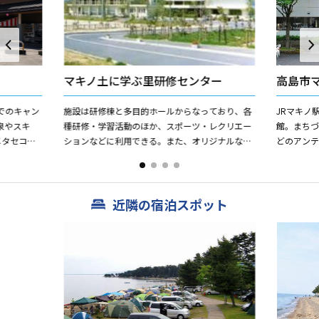
マキノ土に学ぶ里研修センター
高島市
でのキャン
施設は研修棟と多目的ホールからなっており、各
JRマキノ
泉やスキ
種研修・学習活動のほか、スポーツ・レクリエー
館。まち
メタセコイ
ションなどに利用できる。また、オリジナルな作
どのアン
ゾート・高
品を作る陶芸や、焼杉細工・わら細工などの創作
たマキノ
実習教室があり、気軽に利...
や、健康野
近隣の宿泊スポット