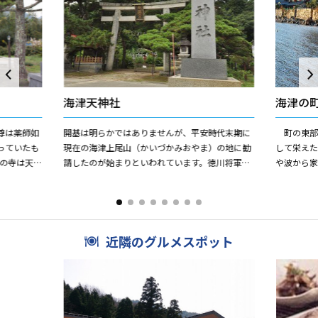
海津天神社
海津の
尊は薬師如
開基は明らかではありませんが、平安時代末期に
町の東部
っていたも
現在の海津上尾山（かいづかみおやま）の地に勧
して栄え
この寺は天平
請したのが始まりといわれています。徳川将軍家
や波から
が創建したと
や加賀藩主前田氏の保護を受けて栄えました。折
れており
り重なる老松や杉の陰に、...
石積みは、江
近隣のグルメスポット