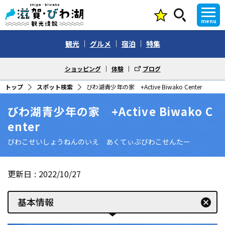
menu
観光
グルメ
宿泊
特集
ショッピング
体験
ブログ
トップ
スポット検索
びわ湖青少年の家 +Active Biwako Center
びわ湖青少年の家 +Active Biwako C
enter
びわこせいしょうねんのいえ あくてぃぶびわこせんたー
更新日
2022/10/27
基本情報
cancel