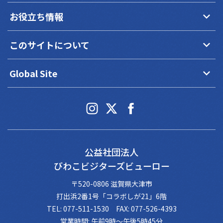
keyboard_arrow_down
お役立ち情報
keyboard_arrow_down
このサイトについて
keyboard_arrow_down
Global Site
公益社団法人
びわこビジターズビューロー
〒520-0806 滋賀県大津市
打出浜2番1号「コラボしが21」6階
TEL: 077-511-1530 FAX: 077-526-4393
営業時間: 午前9時～午後5時45分