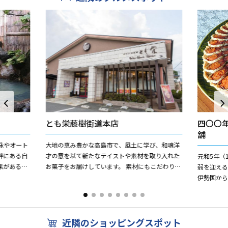
とも栄藤樹街道本店
四〇〇
舗
泳やオート
大地の恵み豊かな高島市で、風土に学び、和魂洋
畔にある自
才の意を以て新たなテイストや素材を取り入れた
元和5年（
果があるに
お菓子をお届けしています。 素材にもこだわり、
弱を迎え
ロ炭酸鉄泉
工芸菓子の技を活かした華麗な和生菓子、フルー
伊勢国か
ツを大胆にデコレーシ...
わる「紅
す。希少な琵
近隣のショッピングスポット