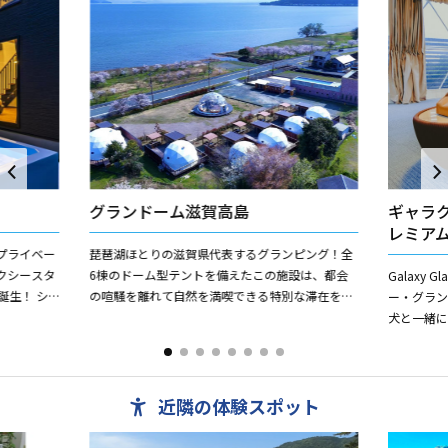
グランドーム滋賀高島
ギャラ
レミア
プライベー
琵琶湖ほとりの滋賀県代表するグランピング！全
クシースタ
6棟のドーム型テントを備えたこの施設は、都会
Galaxy 
に誕生！ シ
の喧騒を離れて自然を満喫できる特別な滞在を提
ー・グラ
ふれるロフ
供します。琵琶湖を目の前にした絶好のロケーシ
犬と一緒
ョンで、湖面に沈む夕日や...
し・快適
ラ...
近隣の体験スポット