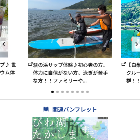
プ♪ 世
【白
萩の浜サップ体験♪初心者の方、
ウム体
クル
体力に自信がない方、泳ぎが苦手
群！！
な方！！ファミリーや...
関連パンフレット