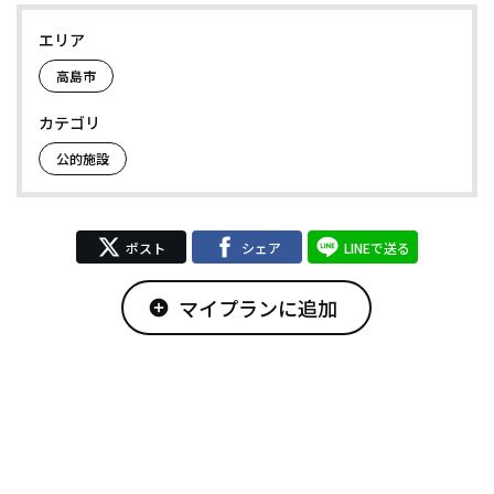
エリア
高島市
カテゴリ
公的施設
ポスト
シェア
LINEで送る
マイプランに追加
add_circle