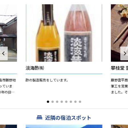
淡海酢㈲
攀桂堂 
島市勝野地
酢の製造販売をしています。
藤野雲平商
っていま
筆工を営
0年の旧商
ました。
「びれっ
家熈公より
皇太子両殿下
近隣の宿泊スポット