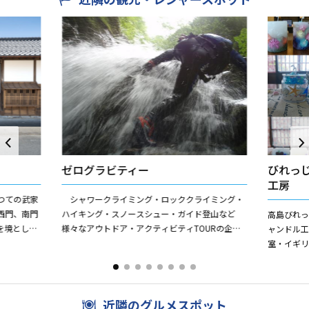
ゼログラビティー
びれっ
工房
つての武家
シャワークライミング・ロッククライミング・
西門、南門
ハイキング・スノースシュー・ガイド登山など
高島びれっ
を境とし
様々なアウトドア・アクティビティTOURの企
ャンドル
て区画しま
画・主催を行うゼログラビティは、日常を離れて
室・イギリ
山や川など大自然と触れ合い...
館【染色
体験教室は子
近隣のグルメスポット