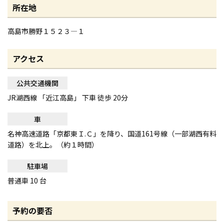
所在地
高島市勝野１５２３—１
アクセス
公共交通機関
JR湖西線 「近江高島」 下車 徒歩 20分
車
名神高速道路「京都東Ｉ.Ｃ」を降り、国道161号線（一部湖西有料
道路）を北上。（約１時間）
駐車場
普通車 10 台
予約の要否