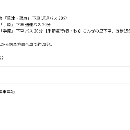
線 「草津・栗東」 下車 送迎バス 30分
「手原」 下車 送迎バス 20分
 「手原」 下車 バス 20分 【季節運行(春・秋)】こんぜの里下車、徒歩15
Cから信楽方面へ車で約20分。
 台
年末年始