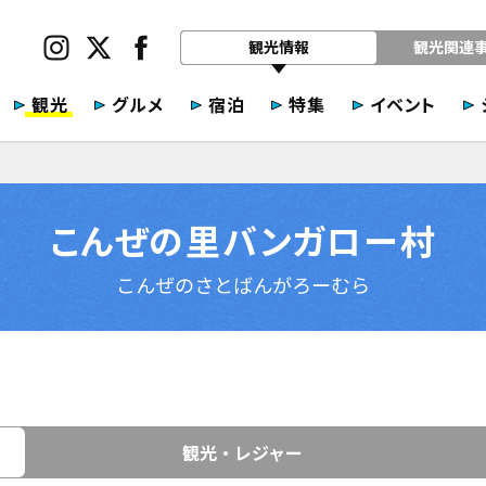
観光情報
観光関連
観光
グルメ
宿泊
特集
イベント
こんぜの里バンガロー村
こんぜのさとばんがろーむら
観光・レジャー