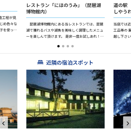
レストラン「にほのうみ」（琵琶湖
道の駅
博物館内）
しやう
造工程が見
じめ色々な
琵琶湖博物館内にある当レストランでは、琵琶
当店では
子を使った
湖で獲れるバスや湖魚を美味しく調理したメニュ
工品等の 
えた 明太
ーを楽しんで頂けます。 是非一度お試しあれ！
越し下さ
おすすめ料理 ☆バス天丼 880円 ☆湖
の幸天丼（オオ...
近隣の宿泊スポット