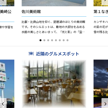
美崎公
佐川美術館
第１な
比叡・比良山地を仰ぐ、琵琶湖のほとりの美術館
カンザキ
です。そのシルエットは、敷地の大部分を占める
の菜の花が、
察や学習を
水庭の美しさとあいまって、「光と影」の「空
雪の残る
間」を際だたせ、周辺の風景との一体感を演出し
だけます。
ています。 「水に浮かぶ...
す。 夏に...
近隣のグルメスポット