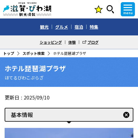
menu
観光
グルメ
宿泊
特集
ショッピング
体験
ブログ
トップ
スポット検索
ホテル琵琶湖プラザ
ホテル琵琶湖プラザ
ほてるびわこぷらざ
更新日
2025/09/10
基本情報
cancel