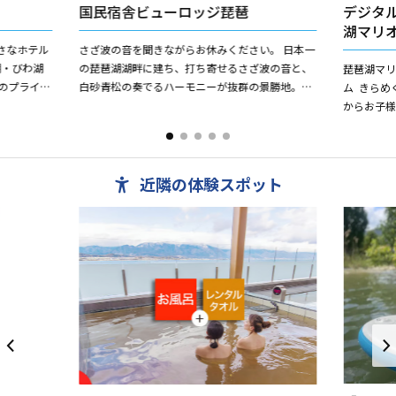
国民宿舎ビューロッジ琵琶
デジタ
湖マリ
さなホテル
さざ波の音を聞きながらお休みください。 日本一
湖・びわ湖
の琵琶湖湖畔に建ち、打ち寄せるさざ波の音と、
琵琶湖マ
のプライベ
白砂青松の奏でるハーモニーが抜群の景勝地。夏
ム きらめ
たとってお
は目の前が水泳場で、水着のまま出入りできま
からお子様
す。
しておりま
近隣の体験スポット