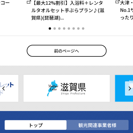
分コー
大津
【最大12%割引】入浴料＋レンタ
No.
ルタオルセット手ぶらプラン♪(滋
った
賀県)(琵琶湖)...
前のページへ
トップ
観光関連事業者様