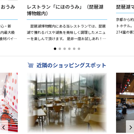
 おうみ
レストラン「にほのうみ」（琵琶湖
琵琶湖
博物館内）
京都から約
トホテル。
安心・新
琵琶湖博物館内にある当レストランでは、琵琶
274室の
県内最大級
湖で獲れるバスや湖魚を美味しく調理したメニュ
ダイニン
食材バイキ
ーを楽しんで頂けます。 是非一度お試しあれ！
の食材をダイ
トコーナー
おすすめ料理 ☆バス天丼 880円 ☆湖
の幸天丼（オオ...
近隣のショッピングスポット