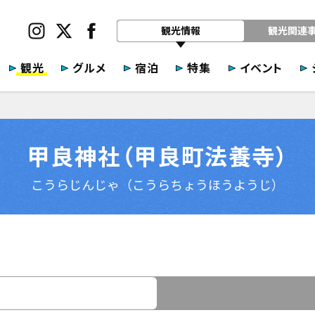
観光情報
観光関連
観光
グルメ
宿泊
特集
イベント
甲良神社（甲良町法養寺）
こうらじんじゃ（こうらちょうほうようじ）