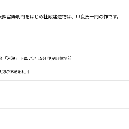
東照宮陽明門をはじめ社殿建造物は、甲良氏一門の作です。
線 「河瀬」 下車 バス 15分 甲良町役場前
甲良町役場を利用
。