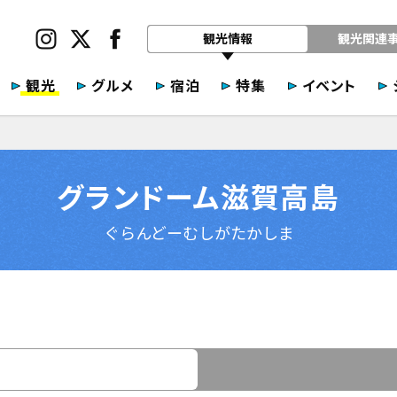
観光情報
観光関連
観光
グルメ
宿泊
特集
イベント
グランドーム滋賀高島
ぐらんどーむしがたかしま