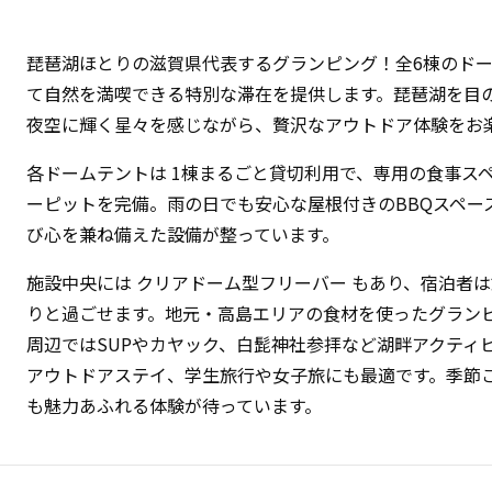
琵琶湖ほとりの滋賀県代表するグランピング！全6棟のド
て自然を満喫できる特別な滞在を提供します。琵琶湖を目
夜空に輝く星々を感じながら、贅沢なアウトドア体験をお楽
各ドームテントは 1棟まるごと貸切利用で、専用の食事ス
ーピットを完備。雨の日でも安心な屋根付きのBBQスペー
び心を兼ね備えた設備が整っています。
施設中央には クリアドーム型フリーバー もあり、宿泊者
りと過ごせます。地元・高島エリアの食材を使ったグランピ
周辺ではSUPやカヤック、白髭神社参拝など湖畔アクティ
アウトドアステイ、学生旅行や女子旅にも最適です。季節
も魅力あふれる体験が待っています。