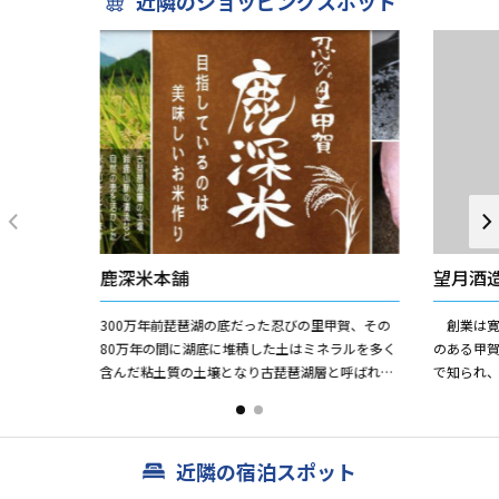
近隣のショッピングスポット
鹿深米本舗
望月酒
300万年前琵琶湖の底だった忍びの里甲賀、その
創業は寛
80万年の間に湖底に堆積した土はミネラルを多く
のある甲
含んだ粘土質の土壌となり古琵琶湖層と呼ばれて
で知られ
います。 その古琵琶湖層と現在の琵琶湖が出来た
近江米に
ときに隆起した鈴...
十年の能登
近隣の宿泊スポット