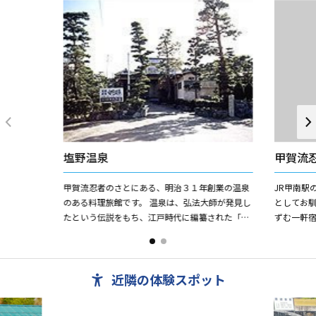
塩野温泉
甲賀流
甲賀流忍者のさとにある、明治３１年創業の温泉
JR甲南駅
のある料理旅館です。 温泉は、弘法大師が発見し
としてお
たという伝説をもち、江戸時代に編纂された「近
ずむ一軒
江輿地史略」にその記録を見る事が出来る、県下
えんかど
でももっとも古いであろ...
マチ・神経痛
近隣の体験スポット