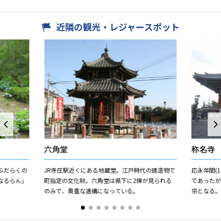
近隣の観光・レジャースポット
六角堂
称名寺
ふだらくの
JR寺庄駅近くにある地蔵堂。江戸時代の建造物で
応永年間(1
なるらん」
町指定の文化財。六角堂は県下に2棟が見られる
であったが寛
のみで、貴重な遺構になっている。
宗となる
門があり
身体...