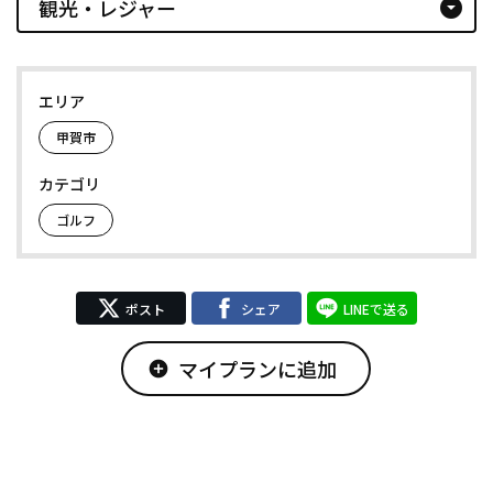
観光・レジャー
arrow_drop_down_circle
エリア
甲賀市
カテゴリ
ゴルフ
ポスト
シェア
LINEで送る
マイプランに追加
add_circle