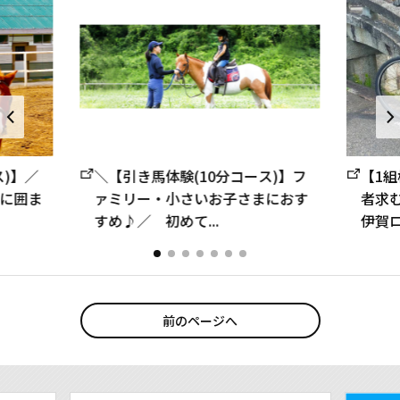
ス)】／
＼【引き馬体験(10分コース)】フ
【1組
に囲ま
ァミリー・小さいお子さまにおす
者求
すめ♪／ 初めて...
伊賀ロ
前のページへ