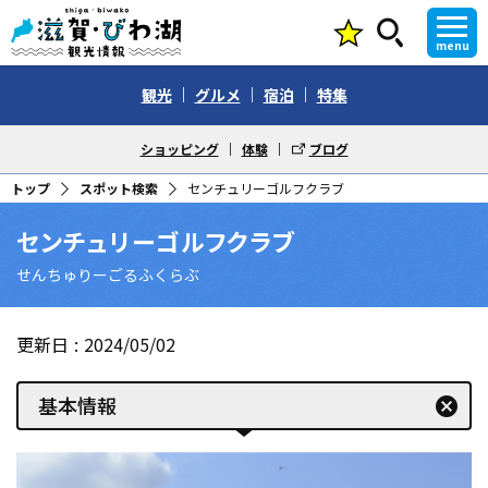
menu
観光
グルメ
宿泊
特集
ショッピング
体験
ブログ
トップ
スポット検索
センチュリーゴルフクラブ
センチュリーゴルフクラブ
せんちゅりーごるふくらぶ
更新日
2024/05/02
基本情報
cancel