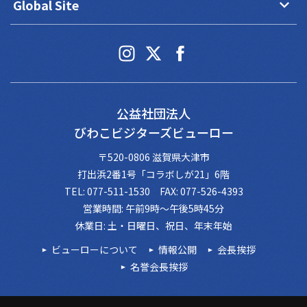
keyboard_arrow_down
Global Site
公益社団法人
びわこビジターズビューロー
〒520-0806 滋賀県大津市
打出浜2番1号「コラボしが21」6階
TEL: 077-511-1530 FAX: 077-526-4393
営業時間: 午前9時～午後5時45分
休業日: 土・日曜日、祝日、年末年始
ビューローについて
情報公開
会長挨拶
名誉会長挨拶