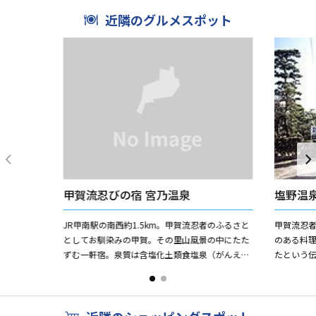
近隣のグルメスポット
甲賀流忍びの宿 宮乃温泉
塩野温
JR甲南駅の南西約1.5km。甲賀流忍者のふるさと
甲賀流忍
としてお馴染みの甲賀。その里山風景の中にたた
のある料理
ずむ一軒宿。泉質は含塩化土類食塩泉（がんえん
たという
えんかどるいしょくえんせん）の冷鉱泉。リュー
江輿地史
マチ・神経痛・慢性...
でももっと