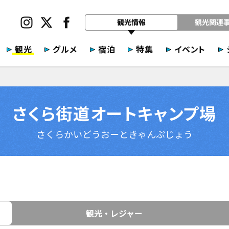
観光情報
観光関連
観光
グルメ
宿泊
特集
イベント
さくら街道オートキャンプ場
さくらかいどうおーときゃんぷじょう
観光・レジャー