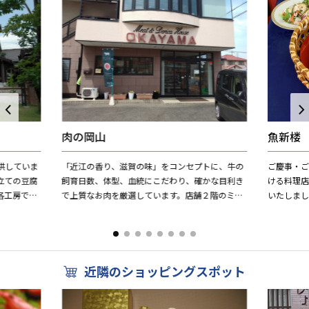
肉の岡山
魚新楼
供していま
「近江の香り、滋賀の味」をコンセプトに、牛の
ご慶事・
立ての豆腐
飼育日数、体型、血統にこだわり、確かな目利き
ける料理店
各工房で作
で上質なお肉を厳選しています。店舗２階のミー
いたしま
だわり食品
トレストランMでは近江牛を中心に厳選した食材
しこまら
にこだわり。
仕上げてゆ
近隣のショッピングスポット