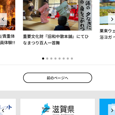
栗東ウェル
加/貴重体
重要文化財『旧和中散本舗』にてひ
体験!!
なまつり百人一首舞
前のページへ