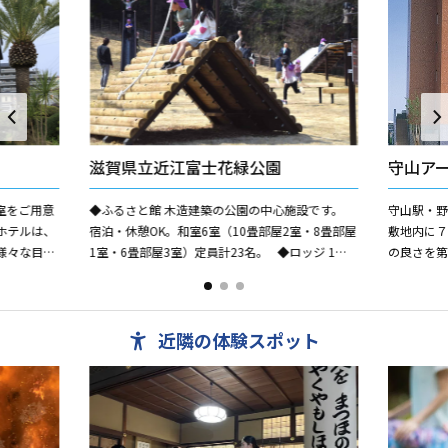
滋賀県立近江富士花緑公園
守山ア
室をご用意
◆ふるさと館 木造建築の公園の中心施設です。
守山駅・
ホテルは、
宿泊・休憩OK。和室6室（10畳部屋2室・8畳部屋
敷地内に７
様々な目的
1室・6畳部屋3室）定員計23名。 ◆ロッジ 1棟
の良さを
。
貸しの宿泊棟です。（6棟あり、各4名定員...
などすべ
は全室セパレ
近隣の体験スポット