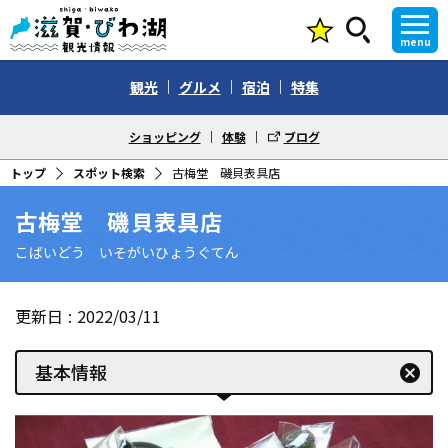
menu
観光
グルメ
宿泊
特集
ショッピング
体験
ブログ
トップ
スポット検索
古梅堂 磯貝表具店
古梅堂 磯貝表具店
こばいどう いそがいひょうぐてん
更新日
2022/03/11
基本情報
cancel