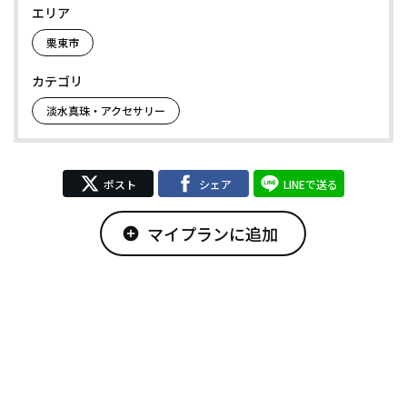
エリア
栗東市
カテゴリ
淡水真珠・アクセサリー
ポスト
シェア
LINEで送る
マイプランに追加
add_circle