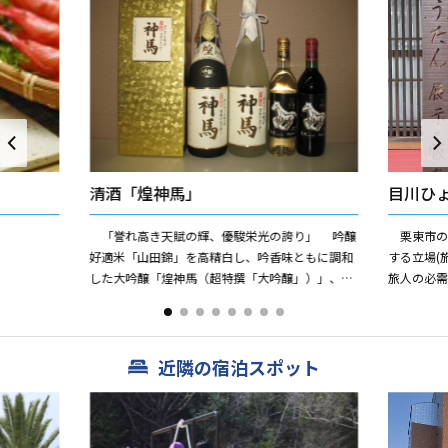
清酒「煌神馬」
目川ひ
「誉れ高き天賦の輝、優駿栄光の誇り」 吟醸
栗東市の
好適米「山田錦」を高精白し、吟香味ともに調和
する立場(
した大吟醸「煌神馬（超特撰「大吟醸」）」、さ
旅人の必
わやかな香りと口あたりのマイルドな味わい、と
た。その
っておきの生貯蔵酒「...
やお酒など
近隣の宿泊スポット