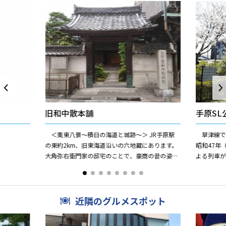
旧和中散本舗
手原SL
＜栗東八景〜積日の海道と城跡〜＞ JR手原駅
草津線では
の東約2km、旧東海道沿いの六地蔵にあります。
昭和47年
大角弥右衛門家の邸宅のことで、豪商の昔の姿を
よる列車
そのまま今に留めています。 六地蔵には江戸時
原地区区
代、旅人のために...
住民からの.
近隣のグルメスポット