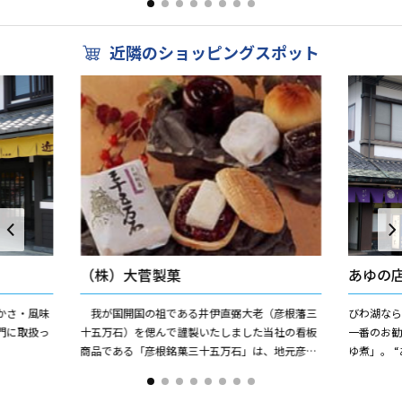
あまりのスピーカから...
近隣のショッピングスポット
（株）大菅製菓
あゆの
かさ・風味
我が国開国の祖である井伊直弼大老（彦根藩三
びわ湖な
門に取扱っ
十五万石）を偲んで謹製いたしました当社の看板
一番のお
商品である「彦根銘菓三十五万石」は、地元彦根
ゆ煮」。 
のお客様はもちろん全国各地に地方発送もいたし
刺し網の
ており、城下町・小江戸彦...
用しています