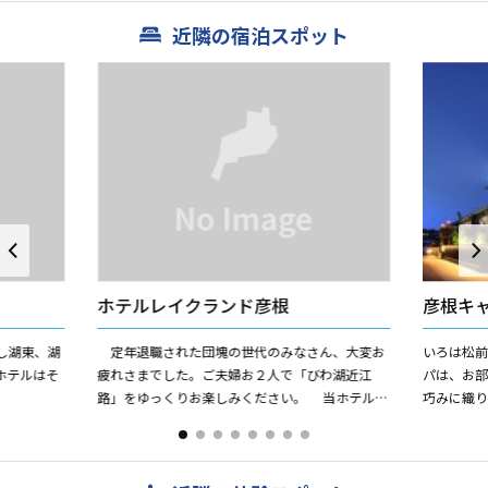
近隣の宿泊スポット
ホテルレイクランド彦根
彦根キ
し湖東、湖
定年退職された団塊の世代のみなさん、大変お
いろは松
ホテルはそ
疲れさまでした。ご夫婦お２人で「びわ湖近江
パは、お
路」をゆっくりお楽しみください。 当ホテル
巧みに織
は、この世代のためのお部屋をご用意いたしてお
空間です
ります。その基地としてご利...
雅で、スタ