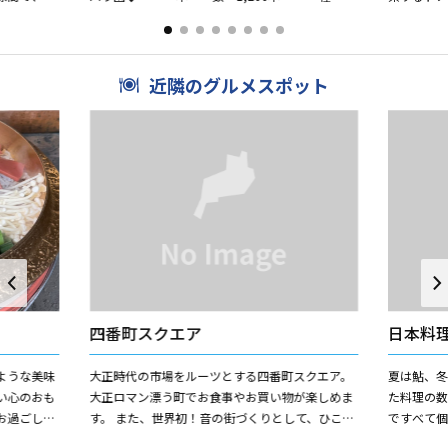
、城下を守
類：24種類 開花時期：5月から11月頃まで
視した優
◆は...
を与えます
近隣のグルメスポット
四番町スクエア
日本料理
ような美味
大正時代の市場をルーツとする四番町スクエア。
夏は鮎、
い心のおも
大正ロマン漂う町でお食事やお買い物が楽しめま
た料理の数
お過ごし下
す。 また、世界初！音の街づくりとして、ひこね
ですべて個
街なかプラザのスタジオと街中に配置された40個