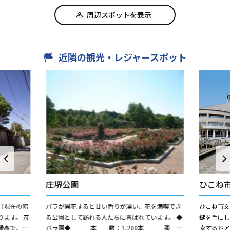
周辺スポットを表示
近隣の観光・レジャースポット
庄堺公園
ひこね
（現在の昭
バラが開花すると甘い香りが漂い、花を満喫でき
ひこね市
ます。 彦
る公園として訪れる人たちに喜ばれています。 ◆
鍵を手に
禄高で、第
バラ園◆ 本 数：1,200本 種
索するドア