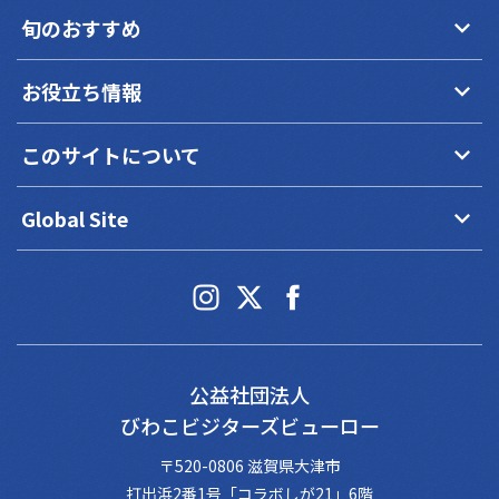
keyboard_arrow_down
旬のおすすめ
keyboard_arrow_down
お役立ち情報
keyboard_arrow_down
このサイトについて
keyboard_arrow_down
Global Site
公益社団法人
びわこビジターズビューロー
〒520-0806 滋賀県大津市
打出浜2番1号「コラボしが21」6階