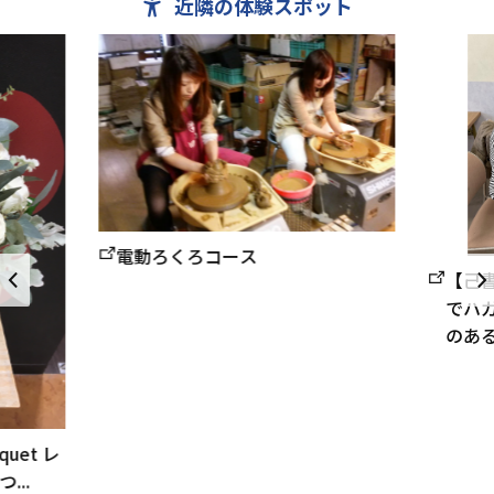
近隣の体験スポット
電動ろくろコース
【己
でハ
のある
quet レ
..