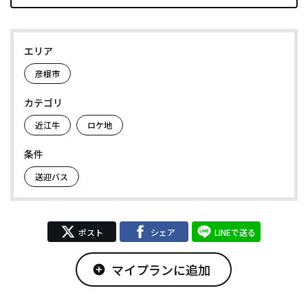
エリア
彦根市
カテゴリ
近江牛
ロケ地
条件
送迎バス
ポスト
シェア
LINEで送る
マイプランに追加
add_circle