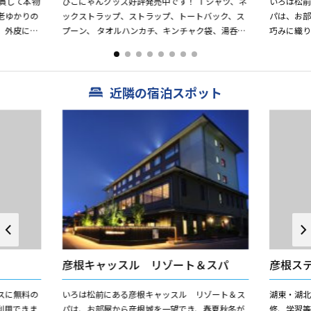
一貫して本物
ひこにゃんグッズ好評発売中です！ Ｔシャツ、ネ
いろは松
老ゆかりの
ックストラップ、ストラップ、トートバック、ス
パは、お
、外皮に抹
プーン、 タオルハンカチ、キンチャク袋、湯呑
巧みに織
の菓子で
み、コースター、シールなど
空間です
雅で、スタ
近隣の宿泊スポット
彦根キャッスル リゾート＆スパ
彦根ス
スに無料の
いろは松前にある彦根キャッスル リゾート＆ス
湖東・湖
利用できま
パは、お部屋から彦根城を一望でき、春夏秋冬が
修、学習