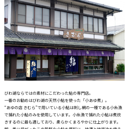
びわ湖ならではの素材にこだわった鮎の専門店。
一番のお勧めはびわ湖の天然小鮎を使った「小あゆ煮」。
“あゆの店 きむら”で用いている小鮎は刺し網の一種である小糸漁
で捕れた小鮎のみを使用しています。小糸漁で捕れた小鮎は煮炊
きするのに最も適しており、柔らかくまろやかに仕上がります。
朝一番に揚がったこの新鮮な小鮎を原料に、地酒と地醤油を使う