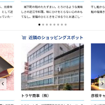
ち、元禄年
城下町の和のたたずまい。とろけるような美味
干し鮎か
」として近
しさの近江牛料理。味にひけをとらない心のおも
鮎の塩焼き
っていたと
てなし。至福のひとときをごゆるりとお過ごし下
、神戸牛が
さい。
近隣のショッピングスポット
トラヤ商事（株）
彦根キ