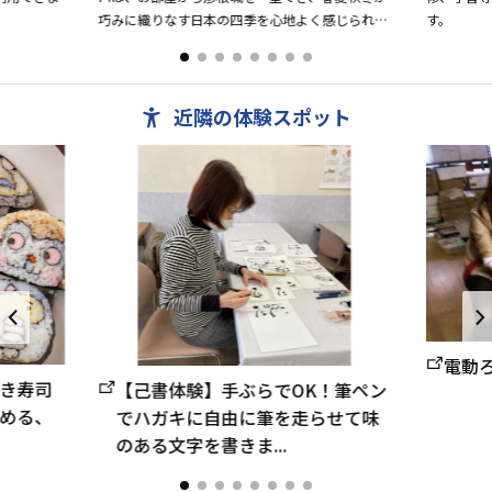
巧みに織りなす日本の四季を心地よく感じられる
す。
空間です。城下町の風情と人の心が織りなす和の
雅で、スタッフ一同、皆様...
近隣の体験スポット
電動
き寿司
【己書体験】手ぶらでOK！筆ペン
める、
でハガキに自由に筆を走らせて味
のある文字を書きま...