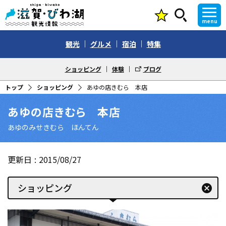
menu
観光
グルメ
宿泊
特集
ショッピング
体験
ブログ
トップ
ショッピング
あゆの店きむら 本店
あゆの店きむら 本店
あゆのみせきむら ほんてん
更新日
2015/08/27
ショッピング
cancel