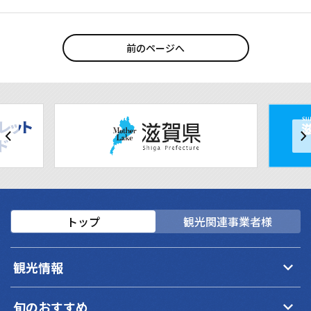
前のページへ
トップ
観光関連事業者様
keyboard_arrow_down
観光情報
keyboard_arrow_down
旬のおすすめ