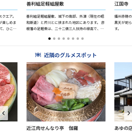
善利組足軽組屋敷
江国寺
スクエア。
善利組足軽組屋敷、城下の南部、外濠（現在の昭
播州赤穂
が楽しめま
和新道）と芹川とに挟まれた地区にあります。 彦
黒天が祀
て、ひこね
根藩の足軽衆は、二十二俵三人扶持の禄高で、第
す。
れた40個
四郭つまり町の一番外側に住居を置き、城下を守
る役割を果たしていま...
近隣のグルメスポット
近江肉せんなり亭 伽羅
あゆの