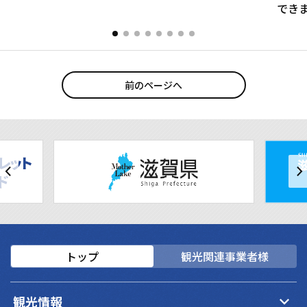
できま
前のページへ
トップ
観光関連事業者様
keyboard_arrow_down
観光情報