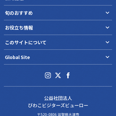
keyboard_arrow_down
旬のおすすめ
keyboard_arrow_down
お役立ち情報
keyboard_arrow_down
このサイトについて
keyboard_arrow_down
Global Site
公益社団法人
びわこビジターズビューロー
〒520-0806 滋賀県大津市