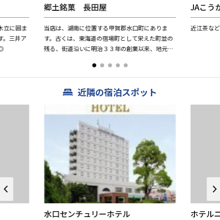
郷土銘菓 長田屋
JAこう
木立に囲ま
当店は、湖南に位置する甲賀郡水口町にありま
近江茶など
す。三井ア
す。古くは、東海道の宿場町として栄えた町並の
◎
残る、街道沿いに明治３３年の創業以来、地元に
根ざした和菓子作りを基本としている店でありま
す。当店では、全商品、手作...
近隣の宿泊スポット
水口センチュリーホテル
ホテル