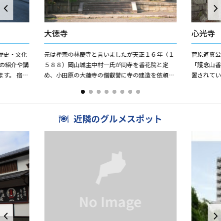
大徳寺
心光寺
歴史・文化
元は禅宗の林慶寺と言いましたが天正１６年（１
菅原道真
の紹介や講
５８８）岡山城主中村一氏が同寺を香花院と定
「護念山
す。 宿場
め、小田原の大蓮寺の僧叡誉に寺の建造を依頼
置されて
治振興会や
し、浄土宗に改め浄慶寺と号しました。その後、
の作で甲
層叡誉が家康の幼児の学問の先...
ある美濃部
近隣のグルメスポット