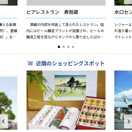
ビアレストラン 寿賀蔵
水口セ
構える創業
酒蔵の内部を改装して造られたレストラン。店
レジャー
然）、豊穣
内にはビール醸造プラントが設置され、ビールの
れ落ち着
術）」を理
醸造工程を見ながらタンクから取り出したばかり
ウトレッ
幅のある味
の地ビールが楽しめる。 また、2階はホールと
なっており、大・小宴会...
近隣のショッピングスポット