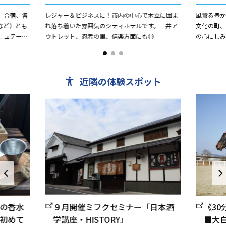
、合宿、各
レジャー＆ビジネスに！市内の中心で木立に囲ま
風薫る豊
など）とも
れ落ち着いた雰囲気のシティホテルです。三井ア
文化の町
ニュテーシ
ウトレット、忍者の里、信楽方面にも◎
の心にしみ
森・水口こ
ご案内しま
近隣の体験スポット
の香水
９月開催ミフクセミナー「日本酒
《3
や初めて
学講座・HISTORY」
■大