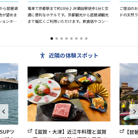
から琵琶湖
電車で京都駅まで約18分♪JR瀬田駅徒歩1分と交
ご宿泊の
色が望めま
通に便利なホテルです。京都観光から琵琶湖観光
ドの天然
ションホー
まで幅広くご利用いただけます。飲食店やコンビ
たずむびわ
ニも近くにあり、不自由しません。全室LANケー
ブル設置でインター...
近隣の体験スポット
SUPツ
【滋賀・大津】近江牛料理と滋賀
【琵