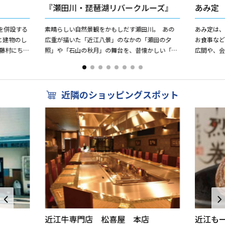
『瀬田川・琵琶湖リバークルーズ』
あみ定
を併設する
素晴らしい自然景観をかもしだす瀬田川。 あの
あみ定は、
と建物のし
広重が描いた「近江八景」のなかの「瀬田の夕
お食事な
藤村にちな
照」や「石山の秋月」の舞台を、昔懐かしい「一
広間や、会
の文人や近
番丸」から眺めるその景色は、まるでタイムスリ
ップしたかのような感...
近隣のショッピングスポット
近江牛専門店 松喜屋 本店
近江も