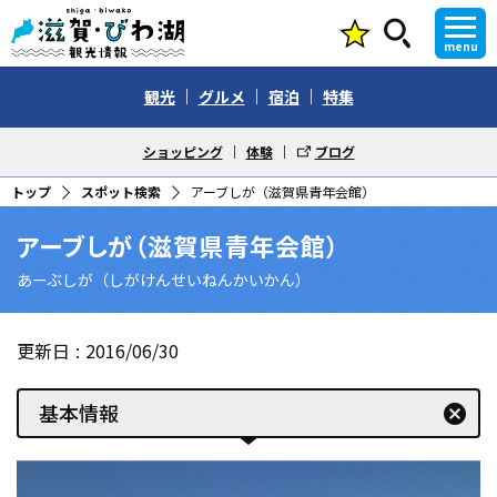
menu
観光
グルメ
宿泊
特集
ショッピング
体験
ブログ
トップ
スポット検索
アーブしが（滋賀県青年会館）
アーブしが（滋賀県青年会館）
あーぶしが（しがけんせいねんかいかん）
更新日
2016/06/30
基本情報
cancel