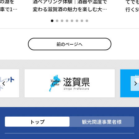
の湖を
酒ペアリング体験｜酒器や温度で
てで
車で15
変わる滋賀酒の魅力を楽しむ大人
行くS
け写真
の体験！【宮内庁御用達の老舗】
前のページへ
トップ
観光関連事業者様