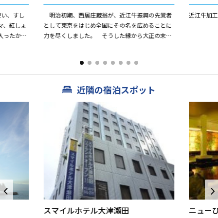
使い、すし
明治初期、西居庄蔵翁が、近江牛振興の先覚者
近江牛加工
マ、紅しょ
として東京をはじめ全国にその名を広めることに
入ったかに
力を尽くしました。 そうした縁から大正の末
りです。団
期、瀬田川畔石山に店舗を構え今日に至っており
ます。 近江牛の中でも特に...
近隣の宿泊スポット
スマイルホテル大津瀬田
ニュー