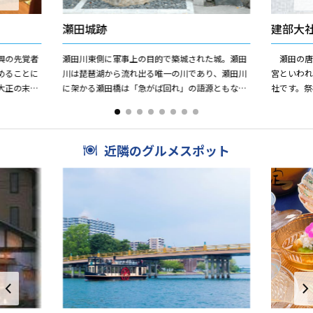
瀬田城跡
建部大
興の先覚者
瀬田川東側に軍事上の目的で築城された城。瀬田
瀬田の唐橋
めることに
川は琵琶湖から流れ出る唯一の川であり、瀬田川
宮といわ
大正の末
に架かる瀬田橋は「急がば回れ」の語源ともなっ
社です。
至っており
た橋で、戦国時代は交通・軍事上の重要戦略拠点
と）。奈
であった。その瀬田橋のた...
てべごう）
近隣のグルメスポット