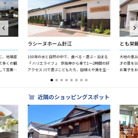
ラシーヌホーム針江
とも栄
に、地場産
100年の水と自然の中で、食べる・遊ぶ・泊まる
大地の恵
て多くの観
『 ハリエライフ 』 京阪神から車で1～2時間の好
才の意を
して営業し
アクセス 川で遊ぶこどもたち、田植えや漁を生業
お菓子をお
ニエンスス
とした生活、 人と人との繋がり、 この針江には...
工芸菓子
ツを大胆にデ
近隣のショッピングスポット