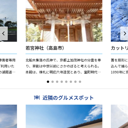
若宮神社（高島市）
カット
障害者等用
北船木集落の氏神で、京都上加茂神社の分霊を奉
簀を扇形に
ご利用いた
り、草創は中世以前にさかのぼると考えられる。
込んで捕ら
の湖周道路
本殿は、棟札に明応六年造営とあり、室町時代の
1090年
、びわ湖岸
神社建築で三間社流造りである。 保存状態もよく
り､安曇川
造営当時の姿が見...
した｡それは
近隣のグルメスポット