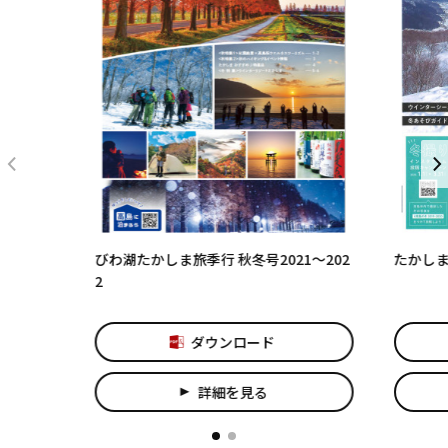
びわ湖たかしま旅季行 秋冬号2021～202
たかしま旅
2
ダウンロード
詳細を見る
play_arrow