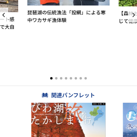
琵琶湖の伝統漁法「投網」による寒
【森林
ート感
中ワカサギ漁体験
じて健
で大自
関連パンフレット