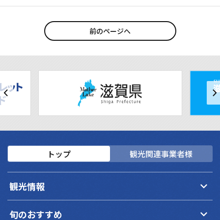
前のページへ
トップ
観光関連事業者様
keyboard_arrow_down
観光情報
keyboard_arrow_down
旬のおすすめ