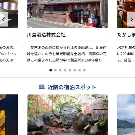
川島酒造株式会社
たかし
気のお店。
琵琶湖の西側に広がる近江の湖西路は、比良連
JR新旭駅
りの「ワッ
峰を遥かにのぞむ風光明媚な土地柄、清酒松の花
に2014
菜の天ぷら
はこの恵まれた自然の中で創業以来160年余りた
す。高島
スメ。手づ
えず飲む人の健康を考え、本物の味を求めて酒造
酒・工芸
り一筋に歩んでいる蔵元...
ります。201
近隣の宿泊スポット