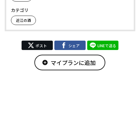
カテゴリ
近江の酒
ポスト
シェア
LINEで送る
マイプランに追加
add_circle