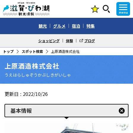
menu
観光
グルメ
宿泊
特集
ショッピング
体験
ブログ
トップ
スポット検索
上原酒造株式会社
上原酒造株式会社
うえはらしゅぞうかぶしきがいしゃ
更新日
2022/10/26
基本情報
cancel