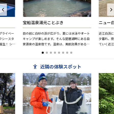
宝船温泉湯元ことぶき
ニュー
プライベー
目の前に白砂の浜が広がり、夏には水泳やオート
近江白浜
クシースタ
キャンプが楽しめます。そんな琵琶湖畔にある自
夕暮れ、
に誕生！ シ
家源泉の温泉宿です。温泉は、美肌効果があるに
ていく近
ふれるロフ
ごり湯で、露天風呂もあります。ヒドロ炭酸鉄泉
い。 遊泳
で、神経痛・貧血・婦人病...
近隣の体験スポット