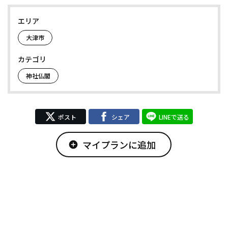
エリア
大津市
カテゴリ
神社仏閣
ポスト
シェア
LINEで送る
マイプランに追加
add_circle