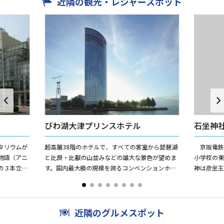
近隣の観光・レジャースポット
びわ湖大津プリンスホテル
石坐神
タリウムが
超高層38階のホテルで、すべての客室から琵琶湖
京阪電鉄
物語（アニ
と比良・比叡の山並みなどの雄大な景色が望めま
小学校の
の３本立て
す。国内最大級の規模を誇るコンベンションホー
神は彦坐
ールがあ
ル「淡海」を擁し、風景と調和してたたずむびわ
賀釆女宅
湖大津プリンスホテルは...
と）とその
近隣のグルメスポット