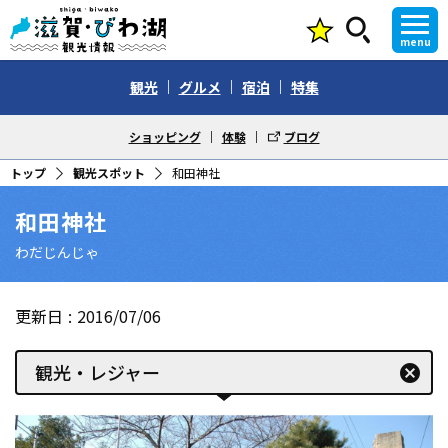
menu
観光
グルメ
宿泊
特集
ショッピング
体験
ブログ
トップ
観光スポット
和田神社
和田神社
わだじんじゃ
更新日
2016/07/06
観光・レジャー
cancel