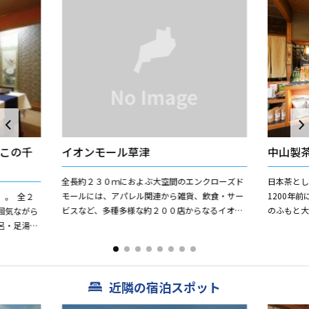
この千
イオンモール草津
中山製
全長約２３０ｍにおよぶ大空間のエンクローズド
日本茶と
モールには、アパレル関連から雑貨、飲食・サー
1200年
」。 全２
ビスなど、多種多様な約２００店からなるイオン
のふもと
囲気ながら
モール専門店街と、核店舗にＧＭＳの「イオ
以来、近
呂・足湯等
ン」、サブ核店舗にワーナーマ...
に伝えてき
松」より直
近隣の宿泊スポット