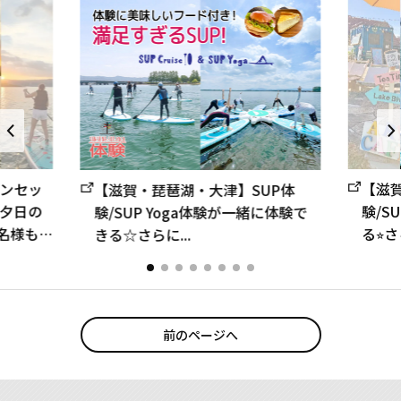
ンセッ
【滋
【滋賀・琵琶湖・大津】SUP体
ら夕日の
験/S
験/SUP Yoga体験が一緒に体験で
1名様も大
る⭐
きる☆さらに...
あり(約
付き
ウェ
前のページへ