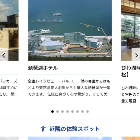
琵琶湖ホテル
びわ湖
松】
パッカーズ
全室レイクビュー・バルコニー付の客室からはも
のほぼ中心に
とより天然温泉大浴場からも雄大な琵琶湖が一望
びわ湖畔に
り。 関西
できます。 伝統に息づく心の繋がり、そして美し
０室程の
名古屋・広
い景観・爽やかな風・豊かな湖。恵まれた自然環
露天風呂
境との調和とリラクゼ...
完備。 親
送の蟹・新鮮
近隣の体験スポット