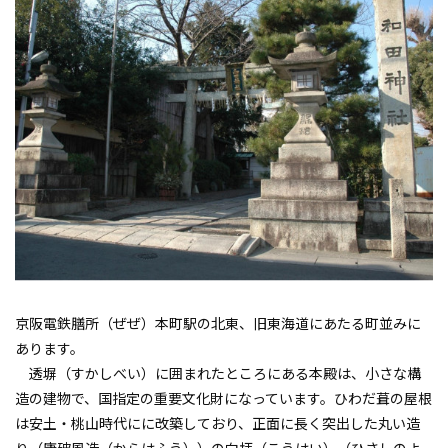
京阪電鉄膳所（ぜぜ）本町駅の北東、旧東海道にあたる町並みに
あります。
透塀（すかしべい）に囲まれたところにある本殿は、小さな構
造の建物で、国指定の重要文化財になっています。ひわだ葺の屋根
は安土・桃山時代にに改築しており、正面に長く突出した丸い造
り（唐破風造（からはふう））の向拝（こうはい）（ひさしのよ