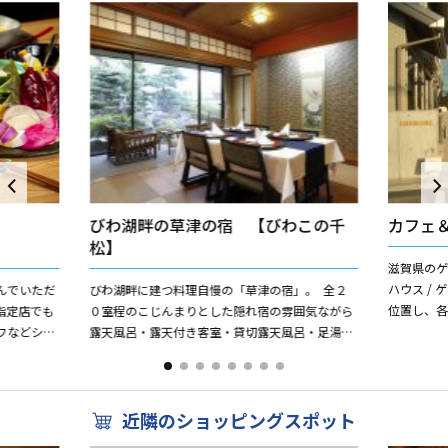
びわ湖畔の草津の宿 【びわこの千
カフェ
松】
滋賀県の
ハウス /
んでいただ
びわ湖畔に建つ料理自慢の「草津の宿」。 全２
位置し、各
指定店でも
０室程のこじんまりとした隠れ宿の雰囲気ながら
国際空港
フなどシン
露天風呂・露天付き客室・貸切露天風呂・足湯等
島への「新幹
グやビーフ
完備。 親子宿の京都・丹後「本家 千松」より直
送の蟹・新鮮魚...
近隣のショッピングスポット