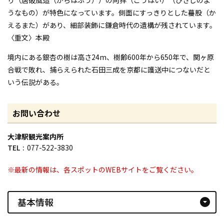
うなもの）が特色になっています。側面にすっきりとした蟇股（か
えるまた）があり、細部装飾に鎌倉時代の遺構が残されています。
〈重文〉本殿
境内にある銀杏の樹は高さ24m、樹齢600年から650年で、関ヶ原
合戦で敗れ、捕らえられた石田三成を京都に護送中につないだと
いう伝説がある。
お問い合わせ
大津駅観光案内所
TEL
077-522-3830
※最新の情報は、各スポットのWEBサイトをご覧ください。
基本情報
arrow_drop_down_circle