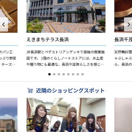
えきまちテラス長浜
長浜千
のパン工
JR長浜駅とペデストリアンデッキで直結の商業施
天然鴨料理
っぷり野菜
設です。 1階のくらしノートストアには、お土産
ゃぶしゃぶ
、チーズの
や贈り物にも最適な、長浜や滋賀らしさを感じら
ら、長浜の
くるみのリ
れる商品を多数取り揃えています。 館内には、
お楽しみい
飲食店舗が1...
食事 う...
近隣のショッピングスポット