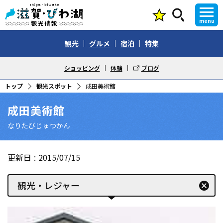
menu
観光
グルメ
宿泊
特集
ショッピング
体験
ブログ
トップ
観光スポット
成田美術館
成田美術館
なりたびじゅつかん
更新日
2015/07/15
観光・レジャー
cancel