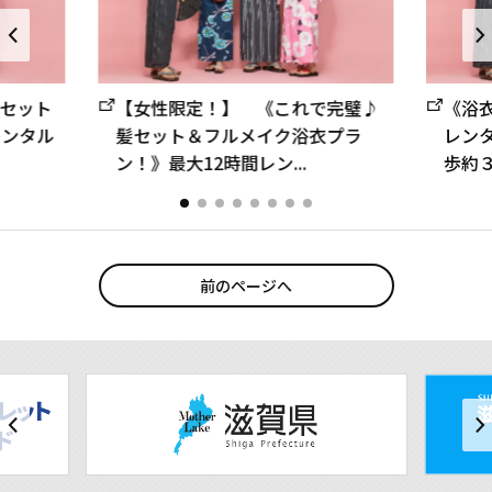
セット
【女性限定！】 《これで完璧♪
《浴衣
レンタル
髪セット＆フルメイク浴衣プラ
レン
ン！》最大12時間レン...
歩約３
前のページへ