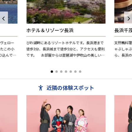
ホテル＆リゾーツ長浜
長浜千
"ヴェロー
びわ湖畔にあるリゾートホテルです。長浜港まで
天然鴨料理
ったこの小
徒歩3分、長浜城まで徒歩5分と、アクセスも便利
ゃぶしゃぶ
り込んでい
です。 お部屋からは琵琶湖や伊吹山の美しい眺
ら、長浜の
室。シングル
望を望めます。露天岩風呂や、大浴場、サウナも
お楽しみい
あり、レストランも...
食事 う...
近隣の体験スポット