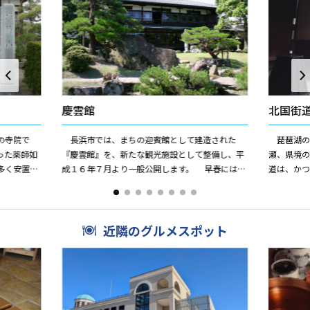
慶雲館
北国街
の寺院で
長浜市では、まちの迎賓館として建造された
琵琶湖の
った薬師如
『慶雲館』を、新たな観光施設として整備し、平
瀬、県境
多く安置さ
成１６年７月より一般公開します。 早春には
道は、か
「長浜盆梅展」の会場として多くの観光客で賑わ
た。多く
うこの建物は、明治時代、...
浜はその宿
近隣のグルメスポット