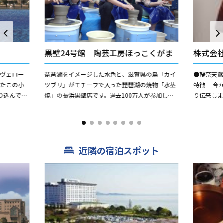
黒壁24号館 陶芸工房ほっこくがま
株式会
"ヴェロー
琵琶湖をイメージした水色と、滋賀県の鳥「カイ
●輪奈天
ったこの小
ツブリ」がモチーフで入った琵琶湖の焼物「水茎
特徴 今
り込んでい
焼」の長浜黒壁店です。過去100万人が参加した
り伝来し
室。シングル
陶芸教室は、必要に応じてインストラクターがお
年間に生
手伝いさせて頂くので初...
十年位前、
近隣の宿泊スポット