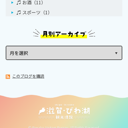
♫ お酒（11）
♫ スポーツ（1）
♫ イルミネーション（9）
♫ お祭り（10）
♫ 街道筋（8）
♫ ハイキング（8）
♫ サイクリング（3）
♫ PR（27）
このブログを購読
♫ 鑑賞（54）
♫ 忍者（4）
♫ 体験（40）
シガリズム体験（12）
© Biwako Visitors Bureau. All Rights Reserved.