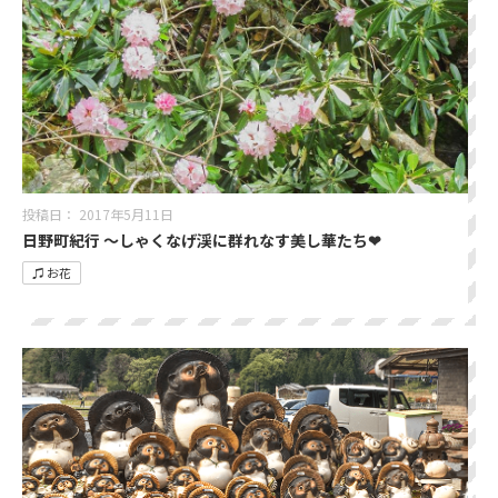
投稿日：
2017年5月11日
日野町紀行 〜しゃくなげ渓に群れなす美し華たち❤︎
♫ お花