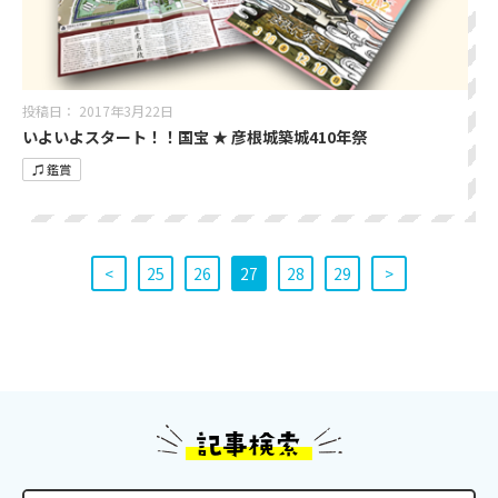
投稿日：
2017年3月22日
いよいよスタート！！国宝 ★ 彦根城築城410年祭
♫ 鑑賞
<
25
26
27
28
29
>