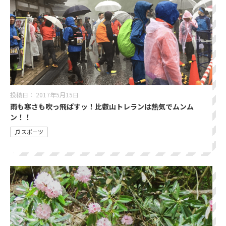
投稿日：
2017年5月15日
雨も寒さも吹っ飛ばすッ！比叡山トレランは熱気でムンム
ン！！
♫ スポーツ