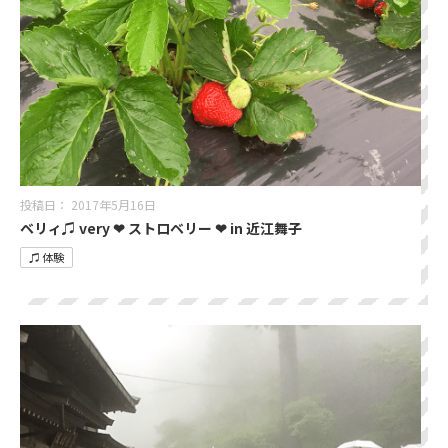
投稿日：
2017年5月16日
ベリィ♫ very ❤︎ ストロベリー ❤︎ in 近江舞子
♫ 体験