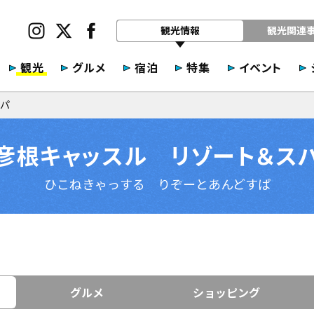
観光情報
観光関連
観光
グルメ
宿泊
特集
イベント
パ
彦根キャッスル リゾート＆ス
ひこねきゃっする りぞーとあんどすぱ
グルメ
ショッピング