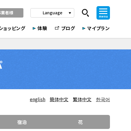
事業者様
Language
play_arrow
menu
ショッピング
体験
ブログ
マイプラン
パ
english
簡体中文
繁体中文
한국어
宿泊
花