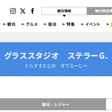
観光情報
観光関連
観光
グルメ
宿泊
特集
イベント
グラススタジオ ステラーG.
ぐらすすたじお すてらーじー
観光・レジャー