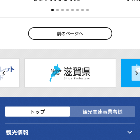
前のページへ
トップ
観光関連事業者様
keyboard_arrow_down
観光情報