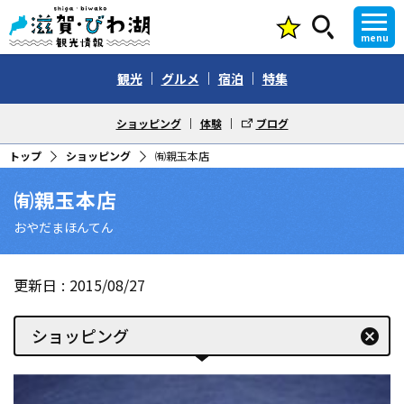
menu
観光
グルメ
宿泊
特集
ショッピング
体験
ブログ
トップ
ショッピング
㈲親玉本店
㈲親玉本店
おやだまほんてん
更新日
2015/08/27
ショッピング
cancel