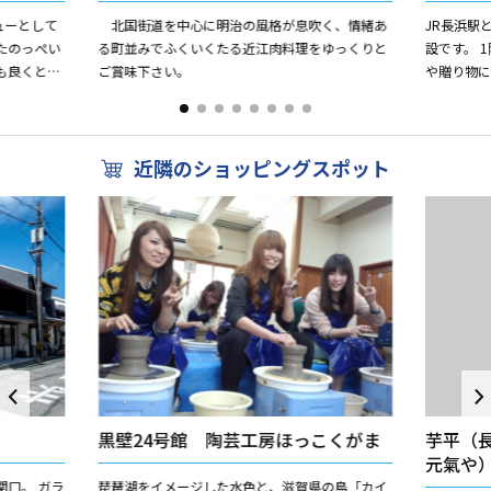
ューとして
北国街道を中心に明治の風格が息吹く、情緒あ
JR長浜駅
たのっぺい
る町並みでふくいくたる近江肉料理をゆっくりと
設です。 
にも良くと
ご賞味下さい。
や贈り物
代目が作り
れる商品を
飲食店舗が1.
近隣のショッピングスポット
黒壁24号館 陶芸工房ほっこくがま
芋平（
元氣や
口。 ガラ
琵琶湖をイメージした水色と、滋賀県の鳥「カイ