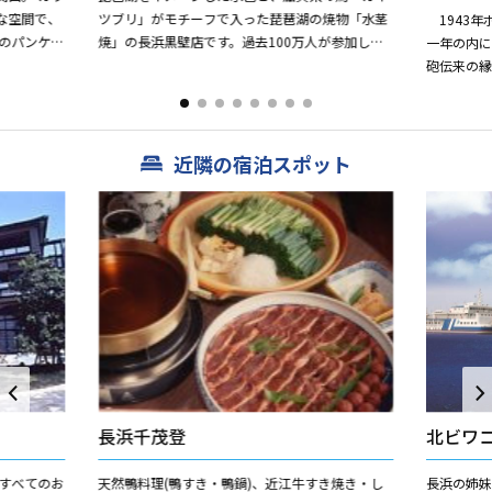
な空間で、
ツブリ」がモチーフで入った琵琶湖の焼物「水茎
1943年
のパンケー
焼」の長浜黒壁店です。過去100万人が参加した
一年の内
ングやガラ
陶芸教室は、必要に応じてインストラクターがお
砲伝来の
手伝いさせて頂くので初...
つま芋あ
上で一つ一つ
近隣の宿泊スポット
長浜千茂登
北ビワ
すべてのお
天然鴨料理(鴨すき・鴨鍋)、近江牛すき焼き・し
長浜の姉妹