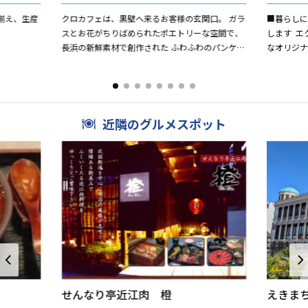
揃え、生産
クロカフェは、黒壁へ来るお客様の玄関口。 ガラ
■暮らし
スとお花がちりばめられたポエトリーな空間で、
します エ
長浜の新鮮素材で創作された ふわふわのパンケー
なオリジナ
キをお楽しみいただけます。 ショッピングやガラ
壁の職人
ス体験の...
ガラスは、日
近隣のグルメスポット
せんなり亭近江肉 橙
えきま