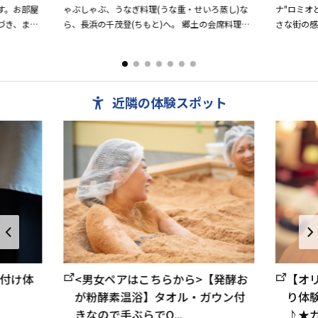
す。お部屋
ゃぶしゃぶ、うなぎ料理(うな重・せいろ蒸し)な
ナ"ロミオ
づき、ま
ら、長浜の千茂登(ちもと)へ。 郷土の会席料理も
さな街の
）からは、
お楽しみいただけます。 御宿泊 12500円より 御
ます。 心
食事 う...
は140cm幅
近隣の体験スポット
付け体
【オ
<男女ペアはこちらから>【発酵お
り体
が粉酵素温浴】タオル・ガウン付
♪★ガ
きなので手ぶらでO...