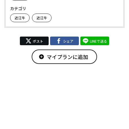
カテゴリ
近江牛
近江牛
ポスト
シェア
LINEで送る
マイプランに追加
add_circle