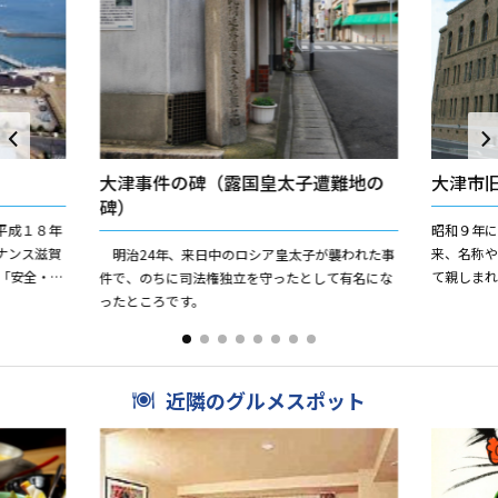
大津事件の碑（露国皇太子遭難地の
大津市
碑）
平成１８年
昭和９年
ナンス滋賀
来、名称
明治24年、来日中のロシア皇太子が襲われた事
「安全・感
て親しまれ
件で、のちに司法権独立を守ったとして有名にな
同活動して
市社会教
ったところです。
されてきま
近隣のグルメスポット