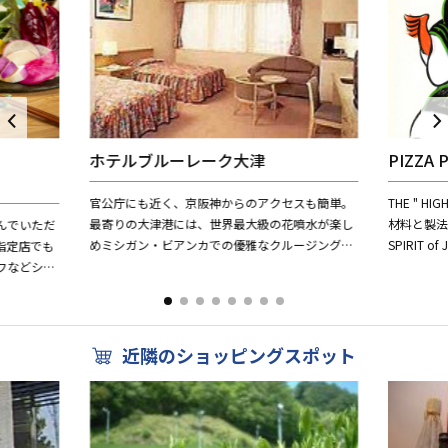
ホテルブルーレーク大津
PIZZA P
官公庁にも近く、京阪神からのアクセスも簡単。
THE " HIGHEST " PIZZA 日本酒にゆかりのある原
最寄りの大津港には、世界最大級の花噴水が楽し
材料と製
んでいただ
めミシガン・ビアンカでの優雅なクルージングも
SPIRIT of
指定店でも
楽しめます。 洋室：94、和室：1 シングル5,000
フなどシン
円から ...
グやビーフ
近隣のショッピングスポット