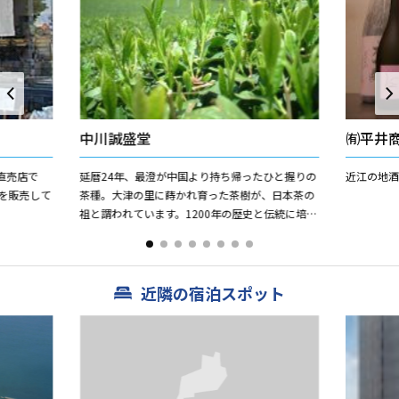
中川誠盛堂
㈲平井
直売店で
延暦24年、最澄が中国より持ち帰ったひと握りの
近江の地酒
を販売して
茶種。大津の里に蒔かれ育った茶樹が、日本茶の
祖と謂われています。1200年の歴史と伝統に培わ
れた近江茶は、格別の風味をもった銘茶として、
全国の愛飲家にご好...
近隣の宿泊スポット