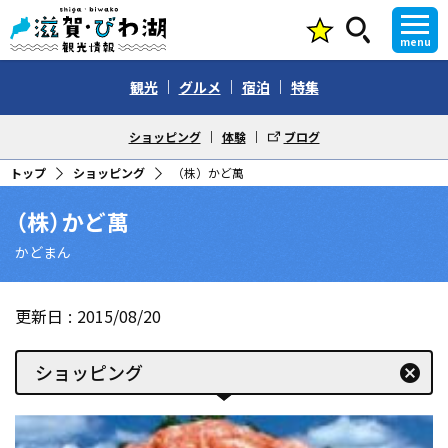
menu
観光
グルメ
宿泊
特集
ショッピング
体験
ブログ
トップ
ショッピング
（株）かど萬
（株）かど萬
かどまん
更新日
2015/08/20
ショッピング
cancel