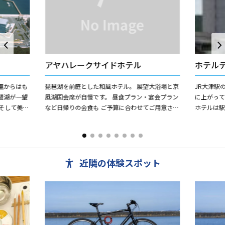
アヤハレークサイドホテル
ホテル
室からはも
琵琶湖を前庭とした和風ホテル。 展望大浴場と京
JR大津駅
琶湖が一望
風湖国会席が自慢です。 昼食プラン・宴会プラン
に上がっ
そして美し
など日帰りの会食も ご予算に合わせてご用意させ
ホテルは
れた自然環
ていただきます。 その他、ご法要や会議宿泊など
なくチェッ
お客様の...
の湖畔まで徒
近隣の体験スポット