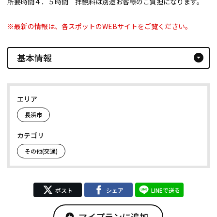
所要時間４．５時間 拝観料は別途お客様のご負担になります。
※最新の情報は、各スポットのWEBサイトをご覧ください。
基本情報
arrow_drop_down_circle
エリア
長浜市
カテゴリ
その他(交通)
ポスト
シェア
LINEで送る
マイプランに追加
add_circle