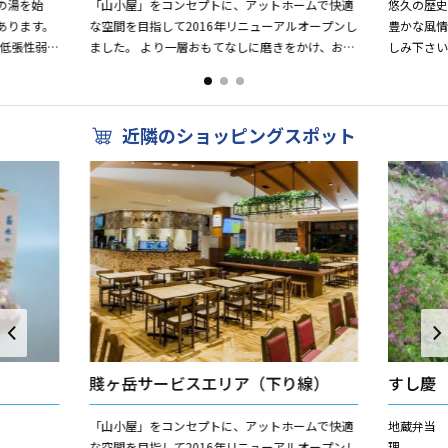
の湯を始
「山小屋」をコンセプトに、アットホームで快適
悠久の歴
あります。
な空間を目指して2016年リニューアルオープンし
豊かな風
「低張性弱ア
ました。 より一層おもてなしに磨きをかけ、お客
しみ下さい
冷めしにく
さまをお迎えします。 北陸方面へのご旅行、お仕
楽しむ露
事の際にどう...
おくつろぎく
近隣のショッピングスポット
賤ヶ岳サービスエリア（下り線）
すし慶
。
「山小屋」をコンセプトに、アットホームで快適
地蔵弁当 
な空間を目指して2016年リニューアルオープンし
理 ５