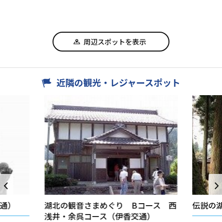
周辺スポットを表示
近隣の観光・レジャースポット
通）
湖北の観音さまめぐり Bコース 西
伝説の
浅井・余呉コース（伊香交通）