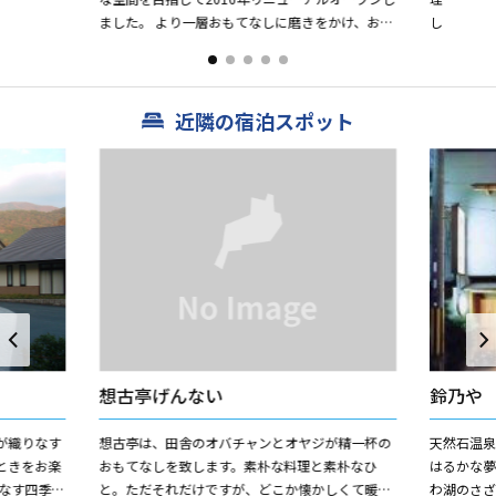
ました。 より一層おもてなしに磨きをかけ、お客
し 
さまをお迎えします。 北陸方面へのご旅行、お仕
等 団体１
事の際にどう...
近隣の宿泊スポット
想古亭げんない
鈴乃や
が織りなす
想古亭は、田舎のオバチャンとオヤジが精一杯の
天然石温
ときをお楽
おもてなしを致します。素朴な料理と素朴なひ
はるかな夢
なす四季を
と。ただそれだけですが、どこか懐かしくて暖か
わ湖のさ