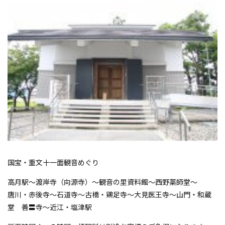
国宝・重文十一面観音めぐり
高月駅〜渡岸寺（向源寺）〜観音の里資料館〜西野薬師堂〜
唐川・赤後寺〜石道寺〜古橋・鶏足寺〜大見医王寺〜山門・和蔵
堂 善〓寺〜近江・塩津駅