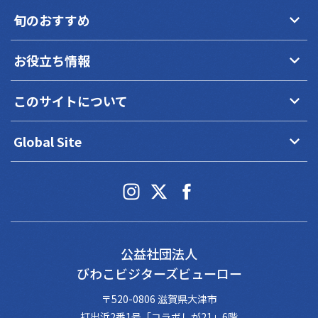
keyboard_arrow_down
旬のおすすめ
keyboard_arrow_down
お役立ち情報
keyboard_arrow_down
このサイトについて
keyboard_arrow_down
Global Site
公益社団法人
びわこビジターズビューロー
〒520-0806 滋賀県大津市
打出浜2番1号「コラボしが21」6階