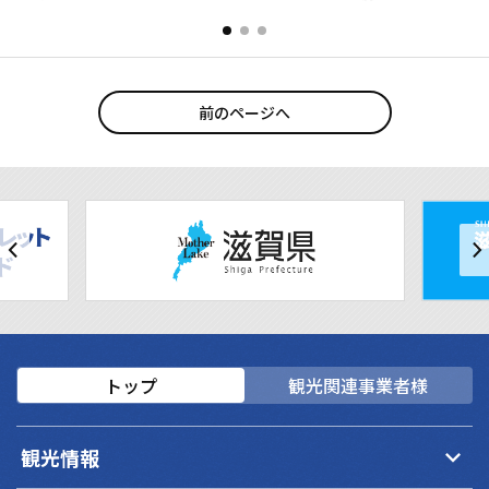
感じながら
い…。どうぞごゆっくりお寛ぎください。お泊ま
する人の心
りは、一日四組様だけに限ら...
清泉閣は旅情
前のページへ
トップ
観光関連事業者様
keyboard_arrow_down
観光情報