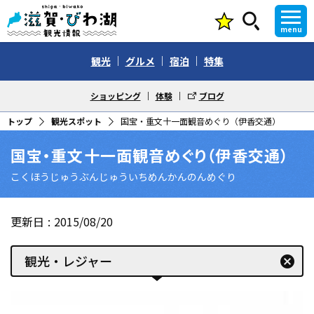
menu
観光
グルメ
宿泊
特集
ショッピング
体験
ブログ
トップ
観光スポット
国宝・重文十一面観音めぐり（伊香交通）
国宝・重文十一面観音めぐり（伊香交通）
こくほうじゅうぶんじゅういちめんかんのんめぐり
更新日
2015/08/20
観光・レジャー
cancel