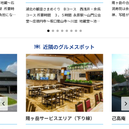
本地蔵〜石
賤ヶ岳の
駅 所要時
洞寿院は
湖北の観音さまめぐり Bコース 西浅井・余呉
負担になり
禅、写経
コース 所要時間 ３，５時間 永原駅〜山門公会
来ない
い。 余呉
堂〜庄徳円寺〜坂口管山寺〜川並 地蔵堂〜池原
呉駅 所要時
全長寺〜国安安養寺〜余呉駅 拝観予約の必要な
所...
近隣のグルメスポット
賤ヶ岳サービスエリア（下り線）
己高庵