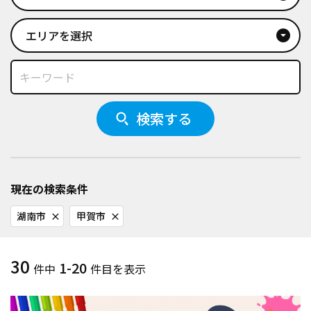
エリアを選択
arrow_drop_down_circle
検索する
現在の検索条件
湖南市
甲賀市
close
close
30
1-20
件中
件目を表示