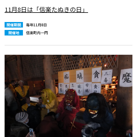
11月8日は「信楽たぬきの日」
開催期間
毎年11月8日
開催地
信楽町内一円