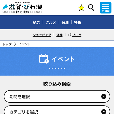
menu
観光
グルメ
宿泊
特集
ショッピング
体験
ブログ
トップ
イベント
イベント
絞り込み検索
期間を選択
arrow_drop_down_circle
カテゴリを選択
arrow_drop_down_circle