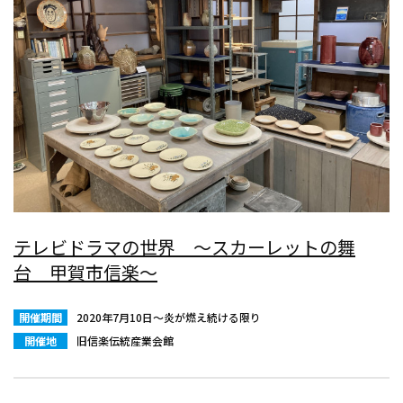
テレビドラマの世界 ～スカーレットの舞
台 甲賀市信楽～
開催期間
2020年7月10日～炎が燃え続ける限り
開催地
旧信楽伝統産業会館