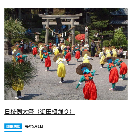
日枝例大祭（御田植踊り）
開催期間
毎年5月1日