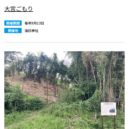
大宮ごもり
開催期間
毎年9月13日
開催地
油日神社