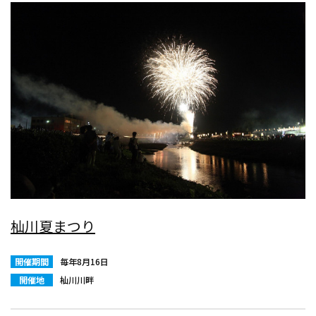
杣川夏まつり
開催期間
毎年8月16日
開催地
杣川川畔