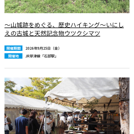
～山城跡をめぐる、歴史ハイキング～いにし
えの古城と天然記念物ウツクシマツ
開催期間
2026年9月25日（金）
開催地
JR草津線「石部駅」