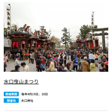
水口曳山まつり
開催期間
毎年4月19日、20日
開催地
水口神社