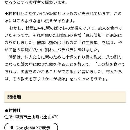
かろうとする参拝者で賑わいます。
田村神社厄除祭でかにが坂飴というものが売られています。この
飴にはこのような言い伝えがあります。
むかし、鈴鹿山中に蟹のばけものが棲んでいて、旅人を食べて
いたそうです。それを聞いた比叡山の高僧「恵心僧都」が退治に
のりだしました。僧都は蟹のばけものに「往生要集」を唱え、や
がて蟹の甲羅が八つに割れ、バラバラに砕けました。
僧都は、村人たちに蟹のために小塚を作り霊を慰め、八つ割り
になった蟹の甲に似せた飴を作ることを教えて、「この飴を食べて
おれば、災害をのがれることができる」と言いました。村人たち
は、その教えを守り「かにが坂飴」をつくったそうです。
開催地
田村神社
住所 : 甲賀市土山町北土山470
GoogleMAPで表示
place