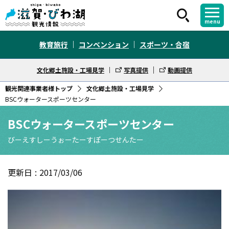
menu
教育旅行
コンベンション
スポーツ・合宿
文化郷土施設・工場見学
写真提供
動画提供
観光関連事業者様トップ
文化郷土施設・工場見学
BSCウォータースポーツセンター
BSCウォータースポーツセンター
びーえすしーうぉーたーすぽーつせんたー
更新日
2017/03/06