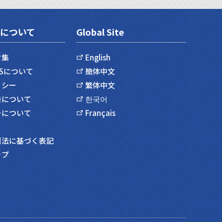
について
Global Site
ク集
English
SSについて
簡体中文
リシー
繁体中文
告について
한국어
ーについて
Français
引法に基づく表記
ップ