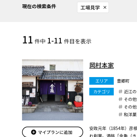
現在の検索条件
工場見学
close
11
1-11
件中
件目を表示
岡村本家
エリア
豊郷町
カテゴリ
近江の
その他
その他
和洋菓
安政元年（1854年）
add_circle
マイプランに追加
れ創業。酒銘「金亀（き