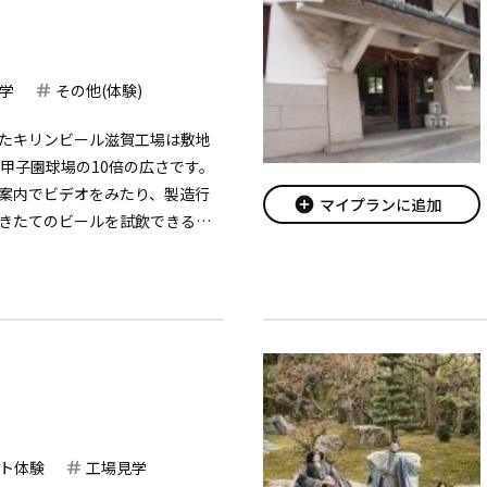
学
その他(体験)
たキリンビール滋賀工場は敷地
、甲子園球場の10倍の広さです。
案内でビデオをみたり、製造行
add_circle
マイプランに追加
きたてのビールを試飲できると
。そのほか上手なビールの注ぎ
いろな話も聞かせてもらえま
ト体験
工場見学