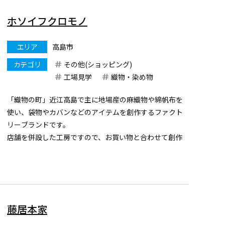
ホソイフクロモノ
エリア
高島市
カテゴリ
その他(ショッピング)
工場見学
織物・染め物
「織物の町」近江高島で主に地場産の麻織物や綿帆布を
使い、袋物やカバンなどのアイテムを創作するファクト
リーブランドです。
店舗を併設した工房ですので、お買い物と合わせて創作
の現場をご見学いただくことも可能です。
(工房は日曜日を定休日とさせていただいておりますので
ご注意ください。)
詳しい情報はコチラか...
藤居本家