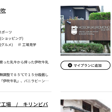
伊吹
スポーツ
(ショッピング)
(グルメ)
工場見学
育った乳牛から搾った伊吹牛乳
add_circle
マイプランに追加
無調整で８５℃で１５分殺菌し
「伊吹牛乳」、バニラビーンズ
った贅沢な味わいのアイスやヨ
販売しています。
もできます。
工場 / キリンビバ