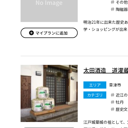
その他
陶磁器
明治21年に出来た歴史
学・ショッピングが出来
add_circle
マイプランに追加
太田酒造 道灌
エリア
草津市
カテゴリ
近江の
牡丹
歴史文
江戸城築城の祖として、