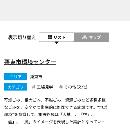
表示切り替え
リスト
マップ
栗東市環境センター
エリア
栗東市
カテゴリ
工場見学
その他(文化)
可燃ごみ、粗大ごみ、不燃ごみ、資源ごみなど多種多様
なごみを、安全かつ衛生的に処理できる施設です。“地球
環境”を意識して、施設外観は「大地」、「空」、
「雲」、「風」のイメージを表現した設計となっていま
す。また、既存の緑を生かす工夫や新たに緑を育む工夫