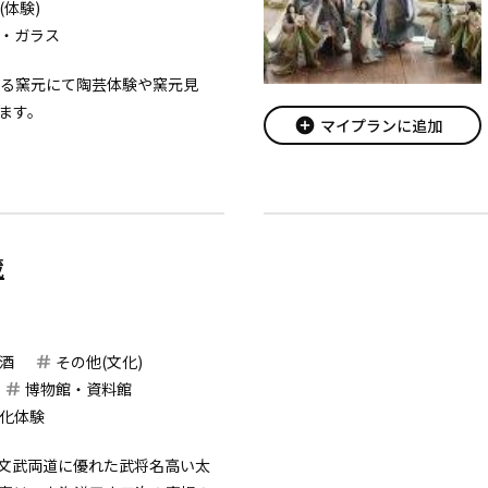
(体験)
・ガラス
ある窯元にて陶芸体験や窯元見
ます。
add_circle
マイプランに追加
蔵
酒
その他(文化)
博物館・資料館
化体験
文武両道に優れた武将名高い太