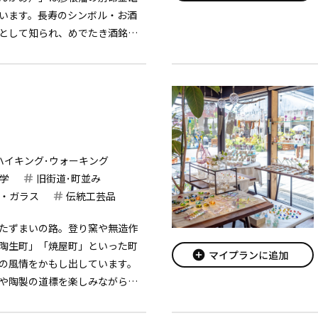
います。長寿のシンボル・お酒
として知られ、めでたき酒銘と
。酒蔵内は整備がなされ、酒蔵
などを楽しむことができます。
ハイキング･ウォーキング
学
旧街道･町並み
・ガラス
伝統工芸品
たずまいの路。登り窯や無造作
陶生町」「焼屋町」といった町
add_circle
マイプランに追加
の風情をかもし出しています。
や陶製の道標を楽しみながら、
、きっとお気に入りのうつわに