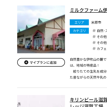
ミルクファーム
エリア
米原市
カテゴリ
自然･
その他
その他
カフェ
自然豊かな伊吹山の麓で
add_circle
マイプランに追加
は、地域の特産品！
絞りたての生乳を成分
た昔ながらの天然牛乳の
をはじめ本物の素材を使
ーグルト、ジェラートを
予約をすれば工場見学
キリンビール滋賀
レッジ滋賀工場