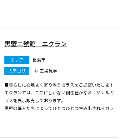
をしています。ゴミ処理の一連の流れやリサイクルの仕
組みがわかる施設見学が...
黒壁二號館 エクラン
エリア
長浜市
カテゴリ
工場見学
■暮らしに心地よく寄り添うガラスをご提案いたします
エクランでは、ここにしかない個性豊かなオリジナルガ
ラスを展示販売しております。
黒壁の職人たちによってひとつひとつ生み出されるガラ
スは、日常使いのものから大切な方への贈り物まで、
様々なシーンを想像しながら、一点ずつ心を込めて制作
しています。
■個...