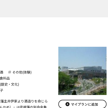
酒
その他(体験)
食料品
(歴史・文化)
子
彦根藩主井伊家より酒造りを命じら
add_circle
マイプランに追加
んかめ）」は彦根藩の別命金亀