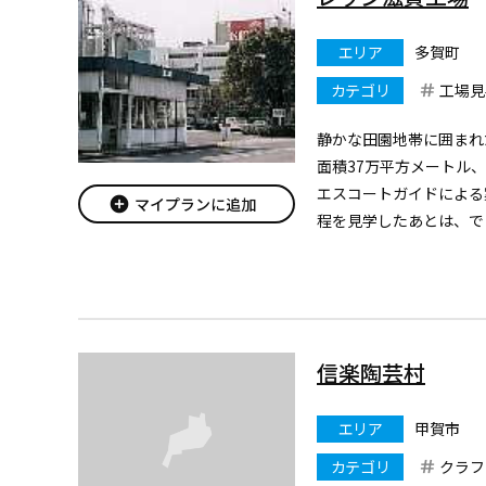
エリア
多賀町
カテゴリ
工場見
静かな田園地帯に囲まれ
面積37万平方メートル
エスコートガイドによる
add_circle
マイプランに追加
程を見学したあとは、で
いううれしいおまけ付き
方やビールに関するいろ
す。
信楽陶芸村
エリア
甲賀市
カテゴリ
クラフ