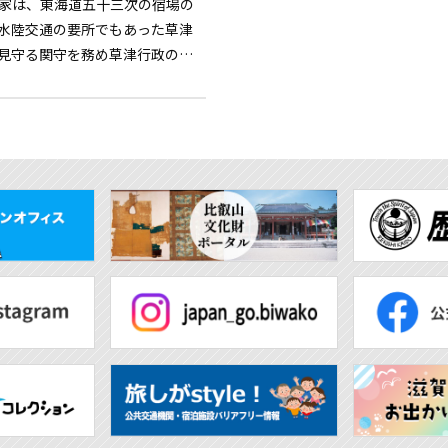
家は、東海道五十三次の宿場の
水陸交通の要所でもあった草津
見守る関守を務め草津行政の中
たのは廃藩後のこと。当時所領
田畑から収められる良質の...