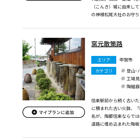
（こんき）城に由来して
の神様松尾大社のお守り
ともに親しまれています
見学や季節のお酒の試飲
窯元散策路
エリア
甲賀市
カテゴリ
登山･
工場見
陶磁器
信楽駅前から続く古いた
に積まれた古い火鉢、「
add_circle
マイプランに追加
名が、陶都信楽ならでは
道路に埋め込まれた陶板
点在する工房をめぐれば
出会えるはずです。