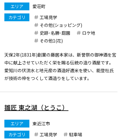
エリア
愛荘町
カテゴリ
工場見学
その他(ショッピング)
史跡･名勝･庭園
ロケ地
その他1(花)
天保2年(1831年)創業の藤居本家は、新誉祭の御神酒を宮
中に献上させていただく栄を賜る伝統の造り酒屋です。
愛知川の伏流水と地元産の酒造好適米を使い、能登杜氏
が技術の枠をつくして酒造りをしています。
大正時代からの歴史ある「東蔵」（国の登録有形文化財
指定）では、
酒造りや日本酒への理解を深めてもらうことを目...
雛匠 東之湖（とうこ）
エリア
東近江市
カテゴリ
工場見学
駐車場