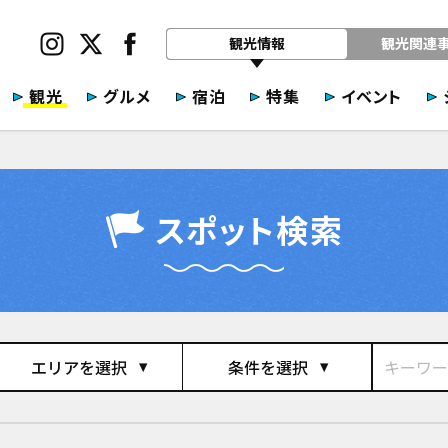
観光情報
観光関連
観光
グルメ
宿泊
特集
イベント
スポット検索
エリアを選択
条件を選択
play_arrow
play_arrow