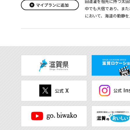
田道灌を祖先に持つ太田
add_circle
マイプランに追加
中でも大宿であり、また
において、海道の動静を
心となっていました。
太田家が酒造りを始め
としていた100余町歩の